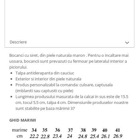
Cod Produs:
ASTRA-CARO-2-647-N-35
Ai nevoie de ajutor?
+40737089722
Cere informatii
Descriere
Bocanci cu siret, din piele naturala maron . Pentru o incaltare mai
usoara, bocancii sunt prevazuti cu fermoar pe lateralul interior a
piciorului.
Talpa antiderapanta din cauciuc
Exterior si interior din piele naturala
Produs personalizabil la comanda: culoare, captusala
(imblaniti sau captusiti cu piele)
Lungimea produsului masurata de la calcai in sus este de 15.5
cm, tocul 5,5 cm, talpa 4 cm. Dimensiunile produselor noastre
sunt stabilite pe baza mărimii 37
GHID MARIMI