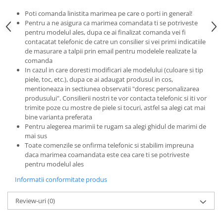
Poti comanda linistita marimea pe care o porti in general!
Pentru a ne asigura ca marimea comandata ti se potriveste
pentru modelul ales, dupa ce ai finalizat comanda vei fi
contacatat telefonic de catre un consilier si vei primi indicatiile
de masurare a talpii prin email pentru modelele realizate la
comanda
In cazul in care doresti modificari ale modelului (culoare si tip
piele, toc, etc.), dupa ce ai adaugat produsul in cos,
mentioneaza in sectiunea observatii "doresc personalizarea
produsului". Consilierii nostri te vor contacta telefonic si iti vor
trimite poze cu mostre de piele si tocuri, astfel sa alegi cat mai
bine varianta preferata
Pentru alegerea marimii te rugam sa alegi ghidul de marimi de
mai sus
Toate comenzile se onfirma telefonic si stabilim impreuna
daca marimea coamandata este cea care ti se potriveste
pentru modelul ales
Informatii conformitate produs
Review-uri
(0)