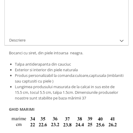
Cod Produs:
Caro-2-015b-34
Ai nevoie de ajutor?
+40737089722
Cere informatii
Descriere
Bocanci cu siret, din piele intoarsa neagra.
Talpa antiderapanta din cauciuc
Exterior si interior din piele naturala
Produs personalizabil la comanda:culoare,captusala (imblaniti
sau captusiti cu piele )
Lungimea produsului masurata de la calcai in sus este de
15.5 cm, tocul 5.5 cm, talpa 1.5cm. Dimensiunile produselor
noastre sunt stabilite pe baza mărimii 37
GHID MARIMI