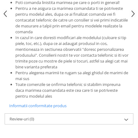
Poti comanda linistita marimea pe care o porti in general!
Pentru a ne asigura ca marimea comandata ti se potriveste
pentru modelul ales, dupa ce ai finalizat comanda vei fi
contacatat telefonic de catre un consilier si vei primi indicatiile
de masurare a talpii prin email pentru modelele realizate la
comanda
In cazul in care doresti modificari ale modelului (culoare si tip
piele, toc, etc.), dupa ce ai adaugat produsul in cos,
mentioneaza in sectiunea observatii "doresc personalizarea
produsului". Consilierii nostri te vor contacta telefonic si iti vor
trimite poze cu mostre de piele si tocuri, astfel sa alegi cat mai
bine varianta preferata
Pentru alegerea marimii te rugam sa alegi ghidul de marimi de
mai sus
Toate comenzile se onfirma telefonic si stabilim impreuna
daca marimea coamandata este cea care ti se potriveste
pentru modelul ales
Informatii conformitate produs
Review-uri
(0)