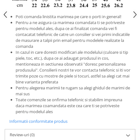
Poti comanda linistita marimea pe care o porti in general!
Pentru a ne asigura ca marimea comandata ti se potriveste
pentru modelul ales, dupa ce ai finalizat comanda vei fi
contacatat telefonic de catre un consilier si vei primi indicatiile
de masurare a talpii prin email pentru modelele realizate la
comanda
In cazul in care doresti modificari ale modelului (culoare si tip
piele, toc, etc.), dupa ce ai adaugat produsul in cos,
mentioneaza in sectiunea observatii "doresc personalizarea
produsului". Consilierii nostri te vor contacta telefonic si iti vor
trimite poze cu mostre de piele si tocuri, astfel sa alegi cat mai
bine varianta preferata
Pentru alegerea marimii te rugam sa alegi ghidul de marimi de
mai sus
Toate comenzile se onfirma telefonic si stabilim impreuna
daca marimea coamandata este cea care ti se potriveste
pentru modelul ales
Informatii conformitate produs
Review-uri
(0)