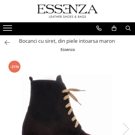
FEMEI
BARBATI
REDUCERI
Culori Piele
INCALTAMINTE
PANTOFI
Stoc Livrare Rapida
Toate
Bocanci cu siret, din piele intoarsa maron
Sandale
SNEAKERS
Rosu
Essenza
Pantofi
Roz
Balerini
Galben
Bocanci
-21%
Verde
Ghete
Portocaliu
Cizme
Argintiu
Ciocate
Colectie Mireasa
Auriu
Crystal Collection
Bej
Casual
Alb
Loafer
Gri
Sneakers