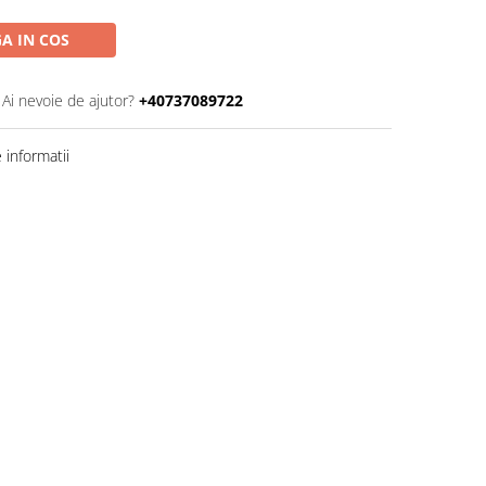
A IN COS
Ai nevoie de ajutor?
+40737089722
informatii