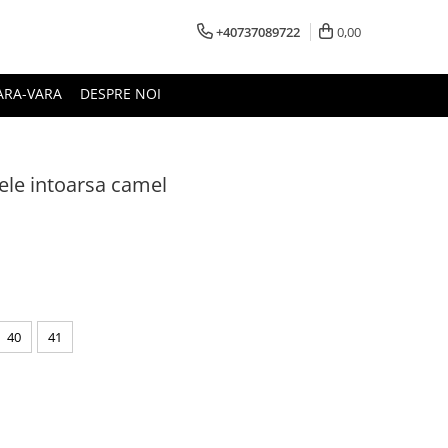
+40737089722
0,00
ARA-VARA
DESPRE NOI
iele intoarsa camel
40
41