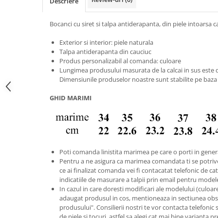
Descriere
Bocanci cu siret si talpa antiderapanta, din piele intoarsa c
Exterior si interior: piele naturala
Talpa antiderapanta din cauciuc
Produs personalizabil al comanda: culoare
Lungimea produsului masurata de la calcai in sus este d
Dimensiunile produselor noastre sunt stabilite pe baza
GHID MARIMI
Poti comanda linistita marimea pe care o porti in gener
Pentru a ne asigura ca marimea comandata ti se potriv
ce ai finalizat comanda vei fi contacatat telefonic de catr
indicatiile de masurare a talpii prin email pentru model
In cazul in care doresti modificari ale modelului (culoare s
adaugat produsul in cos, mentioneaza in sectiunea obse
produsului". Consilierii nostri te vor contacta telefonic 
de piele si tocuri, astfel sa alegi cat mai bine varianta p