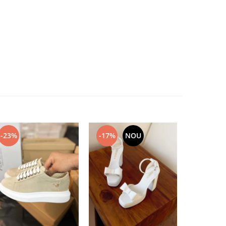
-23%
-17%
NOU
-17%