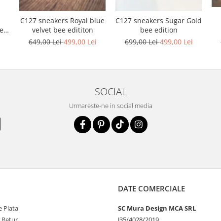
C127 sneakers Royal blue
C127 sneakers Sugar Gold
ele
velvet bee edititon
bee edition
i
649,00 Lei
499,00 Lei
699,00 Lei
499,00 Lei
SOCIAL
Urmareste-ne in social media
DATE COMERCIALE
 Plata
SC Mura Design MCA SRL
e Retur
J35/4028/2019