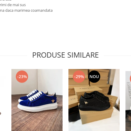
rimi de mai sus
reuna daca marimea coamandata
PRODUSE SIMILARE
-23%
-29%
NOU