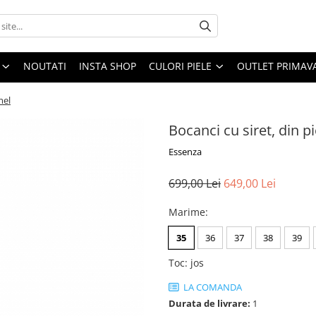
NOUTATI
INSTA SHOP
CULORI PIELE
OUTLET PRIMAV
mel
Bocanci cu siret, din p
Essenza
699,00 Lei
649,00 Lei
Marime
:
35
36
37
38
39
Toc
:
jos
LA COMANDA
Durata de livrare:
1