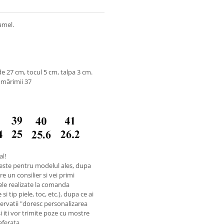
amel.
e 27 cm, tocul 5 cm, talpa 3 cm.
 mărimii 37
al!
este pentru modelul ales, dupa
e un consilier si vei primi
ele realizate la comanda
i tip piele, toc, etc.), dupa ce ai
rvatii "doresc personalizarea
si iti vor trimite poze cu mostre
referata