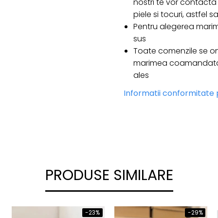
nostri te vor contacta 
piele si tocuri, astfel
Pentru alegerea marim
sus
Toate comenzile se on
marimea coamandata e
ales
Informatii conformitate
PRODUSE SIMILARE
-23%
-29%