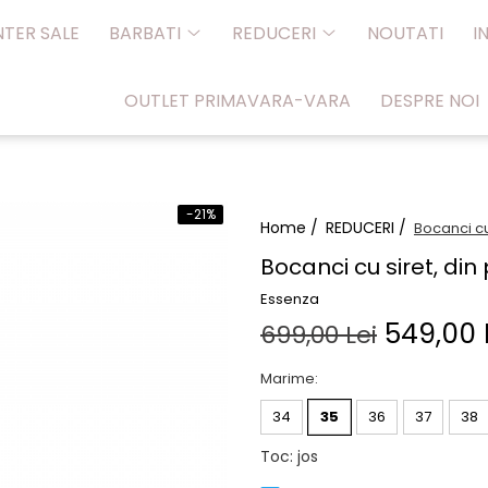
NTER SALE
BARBATI
REDUCERI
NOUTATI
I
OUTLET PRIMAVARA-VARA
DESPRE NOI
-21%
Home /
REDUCERI /
Bocanci cu
Bocanci cu siret, din
Essenza
549,00 
699,00 Lei
Marime
:
34
35
36
37
38
Toc
:
jos