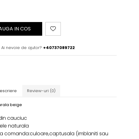
AUGA IN COS
Ai nevoie de ajutor?
+40737089722
escriere
Review-uri
(0)
turala beige
din cauciuc
piele naturala
 la comanda:culoare,captusala (imblaniti sau