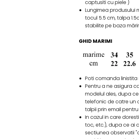
captusiti cu piele )
Lungimea produsului ma
tocul 5.5 cm, talpa 1.
stabilite pe baza mări
GHID MARIMI
Poti comanda linistita
Pentru a ne asigura c
modelul ales, dupa ce 
telefonic de catre un c
talpii prin email pent
In cazul in care doresti
toc, etc.), dupa ce ai
sectiunea observatii "d