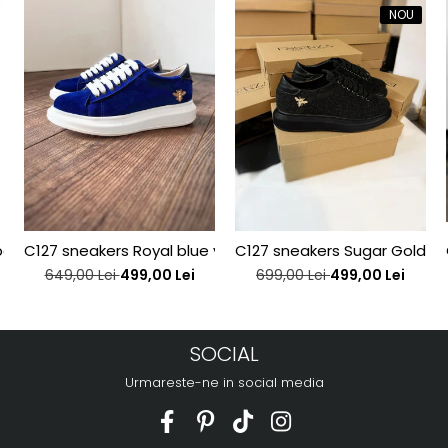
NOU
j interior, din piele bronz
C127 sneakers Royal blue velvet bee edititon
C127 sneakers Sugar Gold be
649,00 Lei
499,00 Lei
699,00 Lei
499,00 Lei
SOCIAL
Urmareste-ne in social media