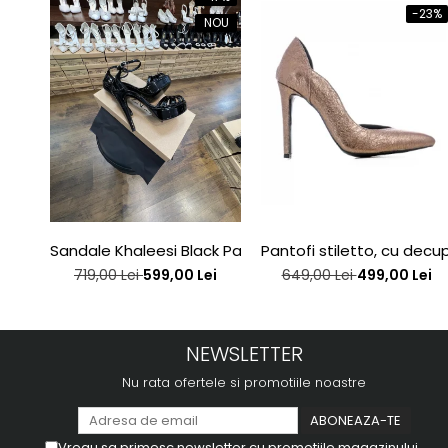
-23%
NOU
Sandale Khaleesi Black Patent
Pantofi stiletto, cu decupa
719,00 Lei
599,00 Lei
649,00 Lei
499,00 Lei
NEWSLETTER
Nu rata ofertele si promotiile noastre
Vreau sa primesc newsletter cu promotiile magazinului.