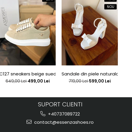
NOU
e edition
C127 sneakers beige suede bee
Sandale din piele naturala alba
San
649,00 Lei
499,00 Lei
719,00 Lei
599,00 Lei
SUPORT CLIENTI
+40737089722
contact@essenzashoes.ro