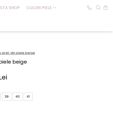
NSTA SHOP
CULORI PIELE
 siret, din piele beige
 piele beige
Lei
39
40
41