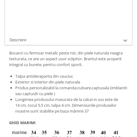
Cod Produs:
ASTRA-6-0101-35
Ai nevoie de ajutor?
+40737089722
Cere informatii
Descriere
Bocanci cu fermoar metalic peste rist, din piele naturala neagra
texturata, ce are un aspect usor sclipitor. Brantul este acoperit
integral cu burete, pentru confort sporit.
Talpa antiderapanta din cauciuc
Exterior si interior din piele naturala
Produs personalizabil la comanda:culoare,captusala (imblaniti
sau captusiti cu piele )
Lungimea produsului masurata de la calcai in sus este de
14 cm, tocul 5,5 cm, talpa 4 cm. Dimensiunile produselor
noastre sunt stabilite pe baza mărimii 37
GHID MARIMI