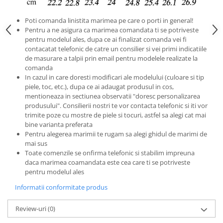
Poti comanda linistita marimea pe care o porti in general!
Pentru a ne asigura ca marimea comandata ti se potriveste
pentru modelul ales, dupa ce ai finalizat comanda vei fi
contacatat telefonic de catre un consilier si vei primi indicatiile
de masurare a talpii prin email pentru modelele realizate la
comanda
In cazul in care doresti modificari ale modelului (culoare si tip
piele, toc, etc.), dupa ce ai adaugat produsul in cos,
mentioneaza in sectiunea observatii "doresc personalizarea
produsului". Consilierii nostri te vor contacta telefonic si iti vor
trimite poze cu mostre de piele si tocuri, astfel sa alegi cat mai
bine varianta preferata
Pentru alegerea marimii te rugam sa alegi ghidul de marimi de
mai sus
Toate comenzile se onfirma telefonic si stabilim impreuna
daca marimea coamandata este cea care ti se potriveste
pentru modelul ales
Informatii conformitate produs
Review-uri
(0)