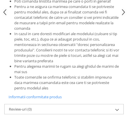
Poti comanda linistita marimea pe care o porti in general!
Pentru a ne asigura ca marimea comandata ti se potriveste
pentru modelul ales, dupa ce ai finalizat comanda vei fi
contacatat telefonic de catre un consilier si vei primi indicatiile
de masurare a talpii prin email pentru modelele realizate la
comanda
In cazul in care doresti modificari ale modelului (culoare si tip
piele, toc, etc.), dupa ce ai adaugat produsul in cos,
mentioneaza in sectiunea observatii "doresc personalizarea
produsului". Consilierii nostri te vor contacta telefonic si iti vor
trimite poze cu mostre de piele si tocuri, astfel sa alegi cat mai
bine varianta preferata
Pentru alegerea marimii te rugam sa alegi ghidul de marimi de
mai sus
Toate comenzile se onfirma telefonic si stabilim impreuna
daca marimea coamandata este cea care ti se potriveste
pentru modelul ales
Informatii conformitate produs
Review-uri
(0)