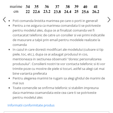
Poti comanda linistita marimea pe care o porti in general!
Pentru a ne asigura ca marimea comandata ti se potriveste
pentru modelul ales, dupa ce ai finalizat comanda vei fi
contacatat telefonic de catre un consilier si vei primi indicatiile
de masurare a talpii prin email pentru modelele realizate la
comanda
In cazul in care doresti modificari ale modelului (culoare si tip
piele, toc, etc.), dupa ce ai adaugat produsul in cos,
mentioneaza in sectiunea observatii "doresc personalizarea
produsului". Consilierii nostri te vor contacta telefonic si iti vor
trimite poze cu mostre de piele si tocuri, astfel sa alegi cat mai
bine varianta preferata
Pentru alegerea marimii te rugam sa alegi ghidul de marimi de
mai sus
Toate comenzile se onfirma telefonic si stabilim impreuna
daca marimea coamandata este cea care ti se potriveste
pentru modelul ales
Informatii conformitate produs