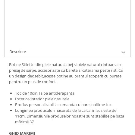
Cod Produs:
500-12-452604N-34
Ai nevoie de ajutor?
+40737089722
Cere informatii
Descriere
Botine Stiletto din piele naturala bej si piele naturala intoarsa cu
presaj de sarpe, accesorizate cu bareta si catarama peste rist. Cu
un design deosebit,aceste botine au brantul acoperit cu burete
pentru un plus de confort.
Toc de 10cm,Talpa antiderapanta
Exterior/interior piele naturala
Produs personalizabil la comanda:culoare,inaltime toc
Lungimea produsului masurata de la calcai in sus este de
11cm. Dimensiunile produselor noastre sunt stabilite pe baza
mărimii 37
GHID MARIMI