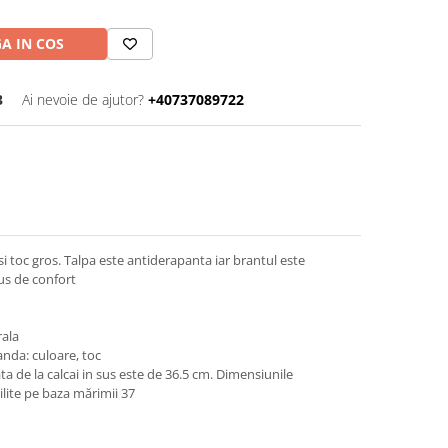
A IN COS
3
Ai nevoie de ajutor?
+40737089722
i toc gros. Talpa este antiderapanta iar brantul este
us de confort
rala
nda: culoare, toc
de la calcai in sus este de 36.5 cm. Dimensiunile
lite pe baza mărimii 37