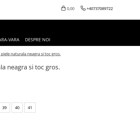
0,00
+40737089722
ARA-VARA
DESPRE NOI
piele naturala neagra si toc gros.
la neagra si toc gros.
39
40
41