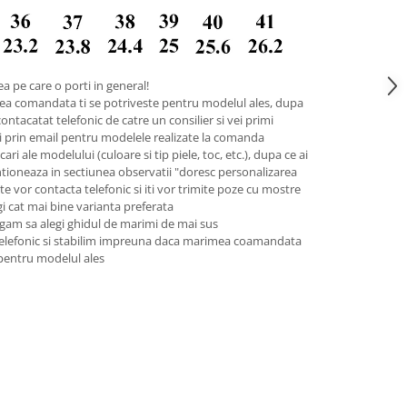
a pe care o porti in general!
ea comandata ti se potriveste pentru modelul ales, dupa
contacatat telefonic de catre un consilier si vei primi
pii prin email pentru modelele realizate la comanda
ari ale modelului (culoare si tip piele, toc, etc.), dupa ce ai
tioneaza in sectiunea observatii "doresc personalizarea
 te vor contacta telefonic si iti vor trimite poze cu mostre
legi cat mai bine varianta preferata
gam sa alegi ghidul de marimi de mai sus
telefonic si stabilim impreuna daca marimea coamandata
 pentru modelul ales