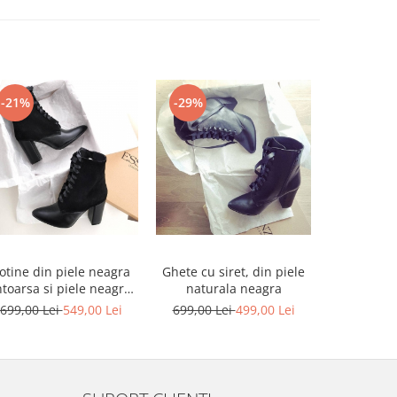
-21%
-29%
-21%
otine din piele neagra
Ghete cu siret, din piele
Ghete cu s
ntoarsa si piele neagra
naturala neagra
intoa
bocx
699,00 Lei
549,00 Lei
699,00 Lei
499,00 Lei
699,00 L