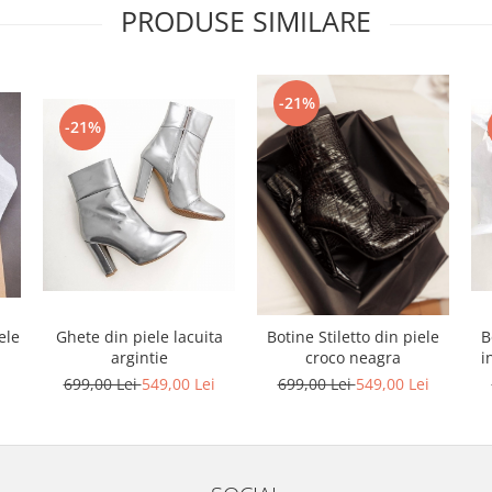
PRODUSE SIMILARE
-21%
-21%
ele
Ghete din piele lacuita
Botine Stiletto din piele
B
argintie
croco neagra
i
i
699,00 Lei
549,00 Lei
699,00 Lei
549,00 Lei