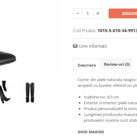
ADAUG
Cod Produs:
1015-5-010-34-991
Cere informatii
Review-uri
(0)
Descriere
Cizme din piele naturala neagra s
acoperit cu burete, oferind un pl
Inaltime toc: 8,5 cm
Exterior si interior: piele natu
Produs personalizabil la coma
Lungimea produsului masurata 
produselor noastre sunt stabi
GHID MARIMI