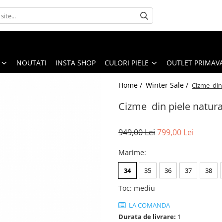
NOUTATI
INSTA SHOP
CULORI PIELE
OUTLET PRIMAV
Home /
Winter Sale /
Cizme din 
Cizme din piele natura
949,00 Lei
799,00 Lei
Marime
:
34
35
36
37
38
Toc
:
mediu
LA COMANDA
Durata de livrare:
1