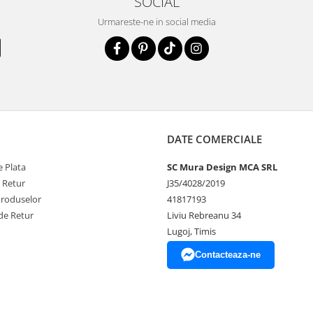
SOCIAL
Urmareste-ne in social media
DATE COMERCIALE
 Plata
SC Mura Design MCA SRL
e Retur
J35/4028/2019
Produselor
41817193
de Retur
Liviu Rebreanu 34
Lugoj, Timis
Contacteaza-ne