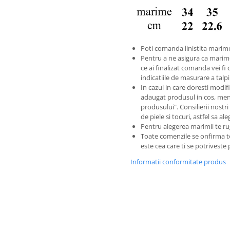
Poti comanda linistita marime
Pentru a ne asigura ca marim
ce ai finalizat comanda vei fi 
indicatiile de masurare a tal
In cazul in care doresti modific
adaugat produsul in cos, men
produsului". Consilierii nostri
de piele si tocuri, astfel sa a
Pentru alegerea marimii te ru
Toate comenzile se onfirma 
este cea care ti se potriveste
Informatii conformitate produs