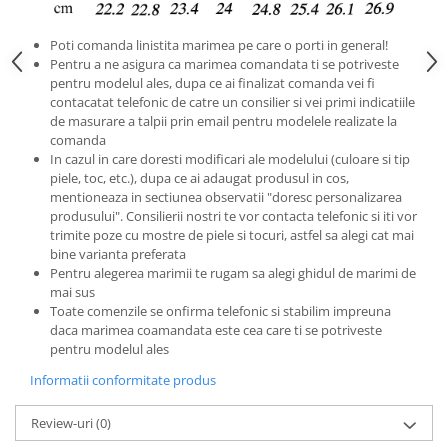
Poti comanda linistita marimea pe care o porti in general!
Pentru a ne asigura ca marimea comandata ti se potriveste
pentru modelul ales, dupa ce ai finalizat comanda vei fi
contacatat telefonic de catre un consilier si vei primi indicatiile
de masurare a talpii prin email pentru modelele realizate la
comanda
In cazul in care doresti modificari ale modelului (culoare si tip
piele, toc, etc.), dupa ce ai adaugat produsul in cos,
mentioneaza in sectiunea observatii "doresc personalizarea
produsului". Consilierii nostri te vor contacta telefonic si iti vor
trimite poze cu mostre de piele si tocuri, astfel sa alegi cat mai
bine varianta preferata
Pentru alegerea marimii te rugam sa alegi ghidul de marimi de
mai sus
Toate comenzile se onfirma telefonic si stabilim impreuna
daca marimea coamandata este cea care ti se potriveste
pentru modelul ales
Informatii conformitate produs
Review-uri
(0)