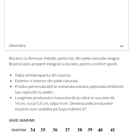
Cod Produs:
ASTRA-6-010-35
Ai nevoie de ajutor?
+40737089722
Cere informatii
Descriere
Bocanci cu fermoar metalic peste rist, din piele naturala neagra.
Brantul este acoperit integral cu burete, pentru confort sporit.
Talpa antiderapanta din cauciuc
Exterior si interior din piele naturala
Produs personalizabil la comanda:culoare,captusala (imblaniti
sau captusiti cu piele )
Lungimea produsului masurata de la calcai in sus este de
14 cm, tocul 5,5 cm, talpa 4 cm. Dimensiunile produselor
noastre sunt stabilite pe baza mărimii 37
GHID MARIMI