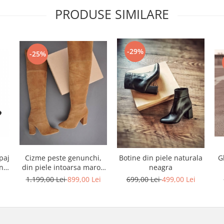
PRODUSE SIMILARE
-29%
-25%
paj
Cizme peste genunchi,
Botine din piele naturala
G
in
din piele intoarsa maron
neagra
a
deschis
i
1.199,00 Lei
899,00 Lei
699,00 Lei
499,00 Lei