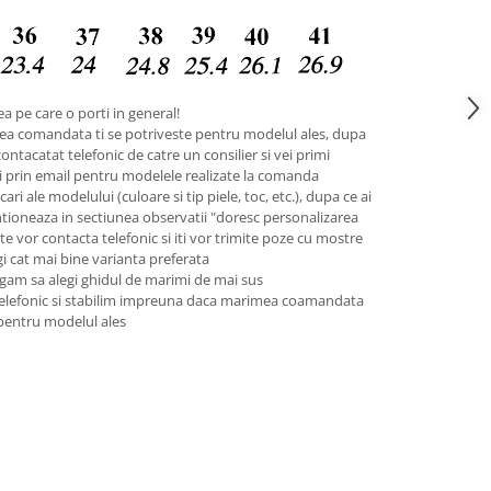
a pe care o porti in general!
ea comandata ti se potriveste pentru modelul ales, dupa
contacatat telefonic de catre un consilier si vei primi
pii prin email pentru modelele realizate la comanda
ari ale modelului (culoare si tip piele, toc, etc.), dupa ce ai
tioneaza in sectiunea observatii "doresc personalizarea
 te vor contacta telefonic si iti vor trimite poze cu mostre
legi cat mai bine varianta preferata
gam sa alegi ghidul de marimi de mai sus
telefonic si stabilim impreuna daca marimea coamandata
 pentru modelul ales