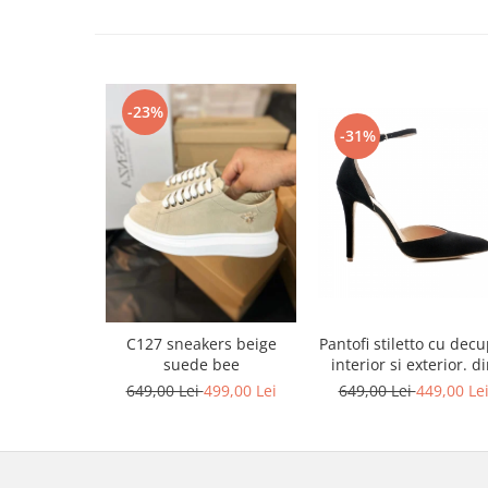
-23%
-31%
C127 sneakers beige
Pantofi stiletto cu decu
suede bee
interior si exterior. d
piele intoarsa neagr
649,00 Lei
499,00 Lei
649,00 Lei
449,00 Le