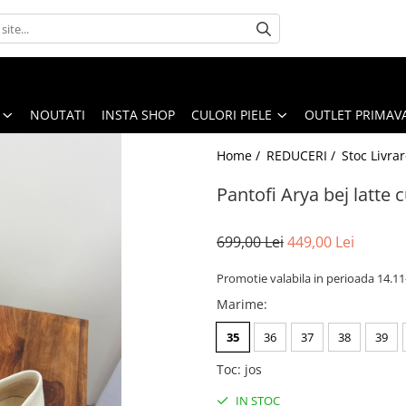
NOUTATI
INSTA SHOP
CULORI PIELE
OUTLET PRIMAV
Home /
REDUCERI /
Stoc Livra
Pantofi Arya bej latte c
699,00 Lei
449,00 Lei
Promotie valabila in perioada 14.11
Marime
:
35
36
37
38
39
Toc
:
jos
IN STOC