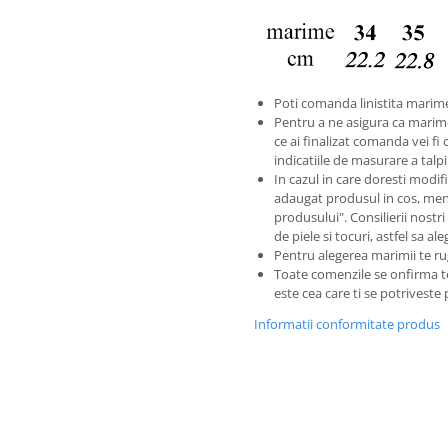
Poti comanda linistita marime
Pentru a ne asigura ca marim
ce ai finalizat comanda vei fi 
indicatiile de masurare a tal
In cazul in care doresti modific
adaugat produsul in cos, men
produsului". Consilierii nostri
de piele si tocuri, astfel sa a
Pentru alegerea marimii te ru
Toate comenzile se onfirma 
este cea care ti se potriveste
Informatii conformitate produs