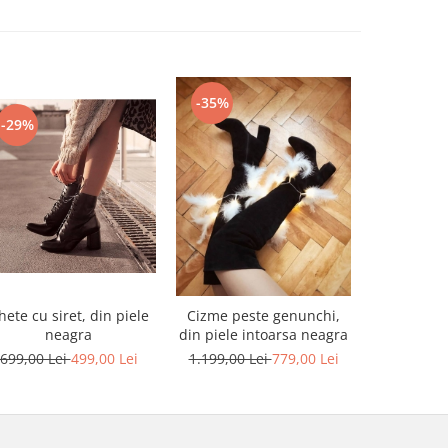
-35%
-29%
-31%
hete cu siret, din piele
Cizme peste genunchi,
Pantofi Sti
neagra
din piele intoarsa neagra
intoar
699,00 Lei
499,00 Lei
1.199,00 Lei
779,00 Lei
649,00 L