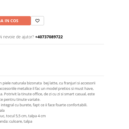
A IN COS
Ai nevoie de ajutor?
+40737089722
 piele naturala bizonata bej latte, cu franjuri si accesorii
ccesoriile metalice il fac un model pretios si must have,
otrivit la tinute office, de zi cu zi si smart casual, este
te pentru tinute variate.
ntegral cu burete, fapt ce ii face foarte confortabili.
ala
uc, tocul 5,5 cm, talpa 4 cm
nda: culoare, talpa