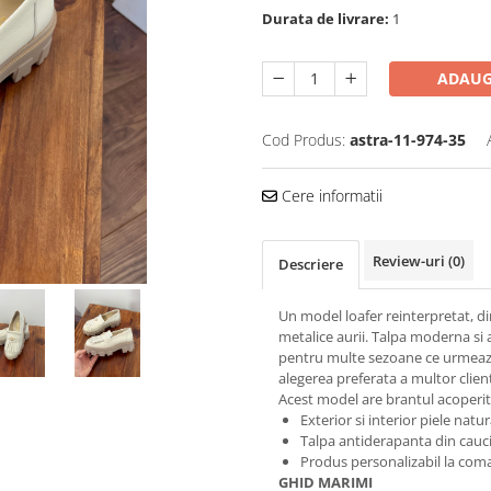
Durata de livrare:
1
ADAUG
Cod Produs:
astra-11-974-35
Cere informatii
Review-uri
(0)
Descriere
Un model loafer reinterpretat, din
metalice aurii. Talpa moderna si a
pentru multe sezoane ce urmeaza. P
alegerea preferata a multor clien
Acest model are brantul acoperit i
Exterior si interior piele natur
Talpa antiderapanta din cauci
Produs personalizabil la coma
GHID MARIMI