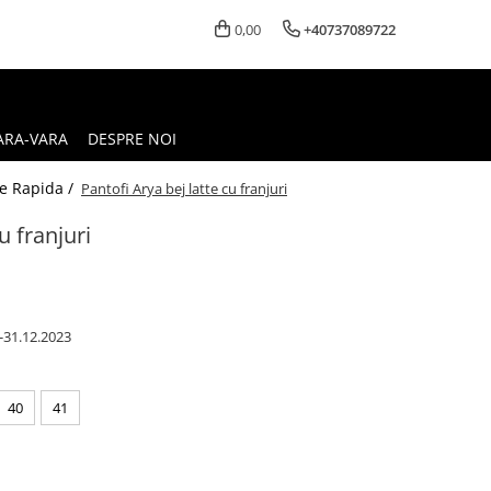
0,00
+40737089722
ARA-VARA
DESPRE NOI
re Rapida /
Pantofi Arya bej latte cu franjuri
u franjuri
-31.12.2023
40
41