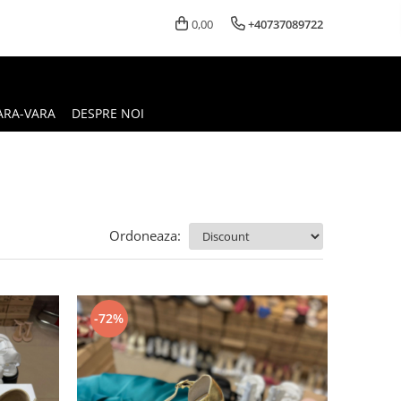
0,00
+40737089722
ARA-VARA
DESPRE NOI
Ordoneaza:
-72%