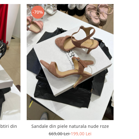
-70%
btiri din
Sandale din piele naturala nude roze
669,00 Lei
199,00 Lei