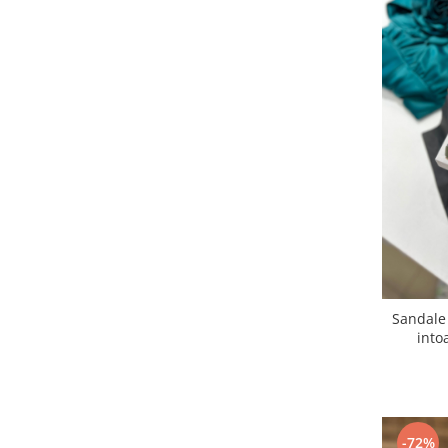
Sandale 
into
-72%