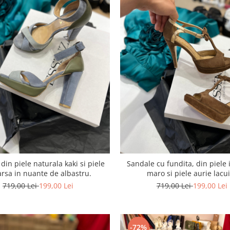
din piele naturala kaki si piele
Sandale cu fundita, din piele 
arsa in nuante de albastru.
maro si piele aurie lac
719,00 Lei
199,00 Lei
719,00 Lei
199,00 Lei
-72%