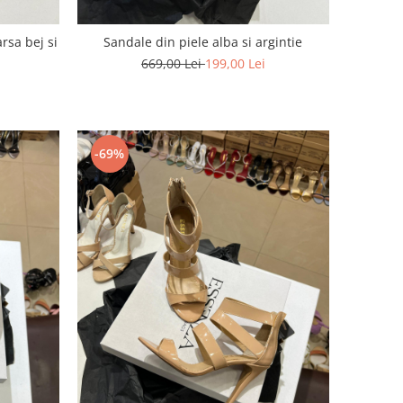
rsa bej si
Sandale din piele alba si argintie
669,00 Lei
199,00 Lei
-69%