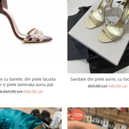
e cu barete, din piele lacuita
Sandale din piele aurie, cu toc 
ie si piele laminata auriu pal
669,00 Lei
149,00 Lei
6.669,00 Lei
569,00 Lei
-72%