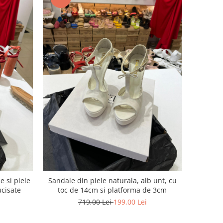
e si piele
Sandale din piele naturala, alb unt, cu
ucisate
toc de 14cm si platforma de 3cm
719,00 Lei
199,00 Lei