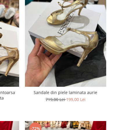
intoarsa
Sandale din piele laminata aurie
uita
719,00 Lei
199,00 Lei
-72%