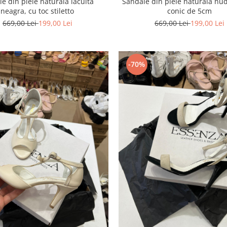
e din piele naturala lacuita
Sandale din piele naturala nud
neagra, cu toc stiletto
conic de 5cm
669,00 Lei
199,00 Lei
669,00 Lei
199,00 Lei
-70%