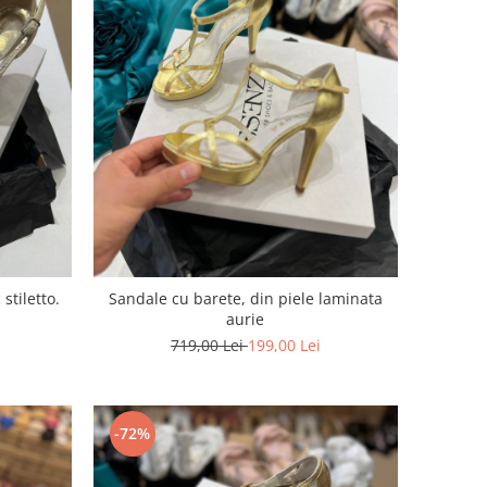
stiletto.
Sandale cu barete, din piele laminata
aurie
719,00 Lei
199,00 Lei
-72%