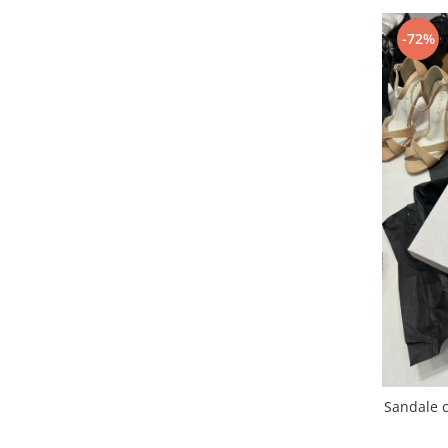
-72%
Sandale c