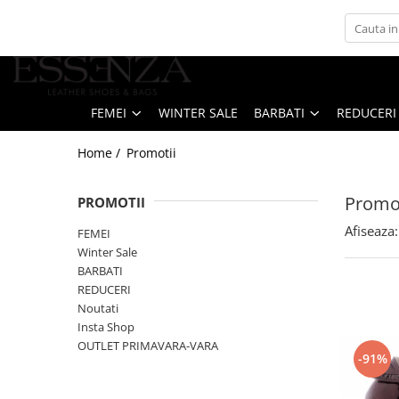
FEMEI
BARBATI
REDUCERI
Culori Piele
INCALTAMINTE
PANTOFI
Stoc Livrare Rapida
Toate
FEMEI
WINTER SALE
BARBATI
REDUCERI
Sandale
SNEAKERS
Rosu
Pantofi
Roz
Home /
Promotii
Balerini
Galben
Bocanci
Promot
PROMOTII
Verde
Ghete
Afiseaza:
FEMEI
Portocaliu
Cizme
Winter Sale
Argintiu
Ciocate
BARBATI
Colectie Mireasa
Auriu
REDUCERI
Noutati
Crystal Collection
Bej
Insta Shop
Casual
Alb
OUTLET PRIMAVARA-VARA
Loafer
-91%
Gri
Sneakers