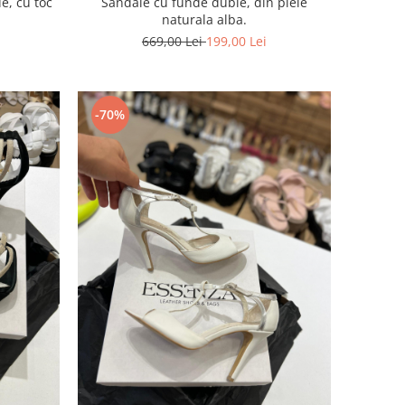
e, cu toc
Sandale cu funde duble, din piele
naturala alba.
669,00 Lei
199,00 Lei
-70%