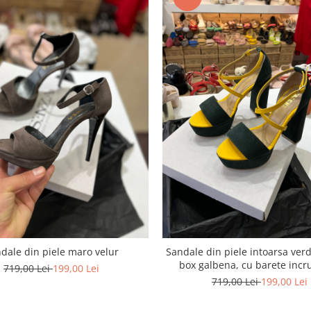
dale din piele maro velur
Sandale din piele intoarsa verd
box galbena, cu barete incr
719,00 Lei
199,00 Lei
719,00 Lei
199,00 Lei