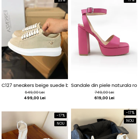
C127 sneakers beige suede bee
Sandale din piele naturala roz
649,00 Lei
749,00 Lei
499,00 Lei
619,00 Lei
-17%
-17%
NOU
NOU