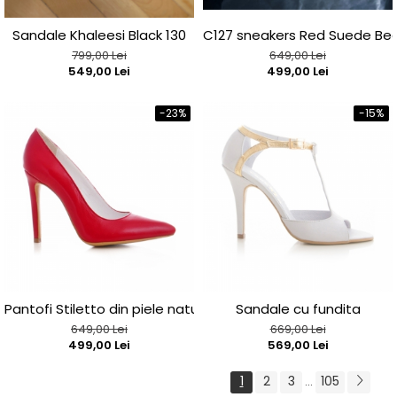
Sandale Khaleesi Black 130
C127 sneakers Red Suede Be
799,00 Lei
649,00 Lei
549,00 Lei
499,00 Lei
-23%
-15%
Pantofi Stiletto din piele naturala rosie
Sandale cu fundita
649,00 Lei
669,00 Lei
499,00 Lei
569,00 Lei
1
2
3
105
...