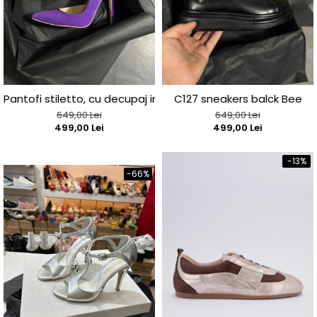
Pantofi stiletto, cu decupaj interior, din piele naturala into
C127 sneakers balck Bee
649,00 Lei
649,00 Lei
499,00 Lei
499,00 Lei
-13%
-66%