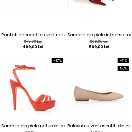
Pantofi decupati cu varf rotund, din piele naturala alba si p
Sandale din piele intoarsa r
679,00 Lei
669,00 Lei
499,00 Lei
569,00 Lei
-17%
-11%
NOU
Sandale din piele naturala, rosu deschis, cu toc de 14cm s
Balerini cu varf ascutit, din p