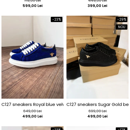
719,00 Lei
449,00 Lei
599,00 Lei
399,00 Lei
-23%
-29%
NOU
C127 sneakers Royal blue velvet bee edititon
C127 sneakers Sugar Gold bee
649,00 Lei
699,00 Lei
499,00 Lei
499,00 Lei
-23%
-17%