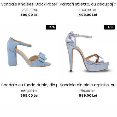
Posete
Mov
Sandale Khaleesi Black Patent
Pantofi stiletto, cu decupaj in
Rucsac
Visiniu
719,00 Lei
649,00 Lei
Plic
599,00 Lei
499,00 Lei
Maro
Saculet
Albastru
Borsete
-15%
-17%
Sandale cu funde duble, din piele intoarsa albastru deschis
Sandale din piele argintie, cu
669,00 Lei
719,00 Lei
569,00 Lei
599,00 Lei