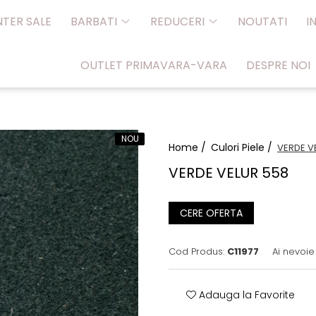
NTER SALE
BARBATI
REDUCERI
NOUTATI
I
OUTLET PRIMAVARA-VARA
DESPRE NOI
NOU
Home /
Culori Piele /
VERDE V
VERDE VELUR 558
CERE OFERTA
Cod Produs:
C11977
Ai nevoie
Adauga la Favorite