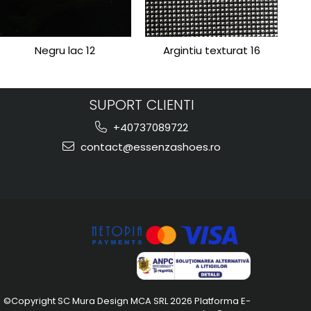
Negru lac 12
Argintiu texturat 16
SUPORT CLIENTI
+40737089722
contact@essenzashoes.ro
©Copyright SC Mura Design MCA SRL 2026
Platforma E-