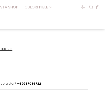
NSTA SHOP
CULORI PIELE
ELUR 558
 de ajutor?
+40737089722