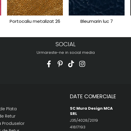
Portocaliu metalizat 26
Bleumarin luc 7
SOCIAL
Urmareste-ne in social media
DATE COMERCIALE
SC Mura Design MCA
de Plata
SRL
de Retur
J35/4028/2019
a Produselor
41817193
 de Retur