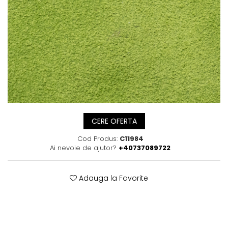
Posete
Mov
Rucsac
Visiniu
Plic
Maro
Saculet
Albastru
Borsete
CERE OFERTA
Cod Produs:
C11984
Ai nevoie de ajutor?
+40737089722
Adauga la Favorite