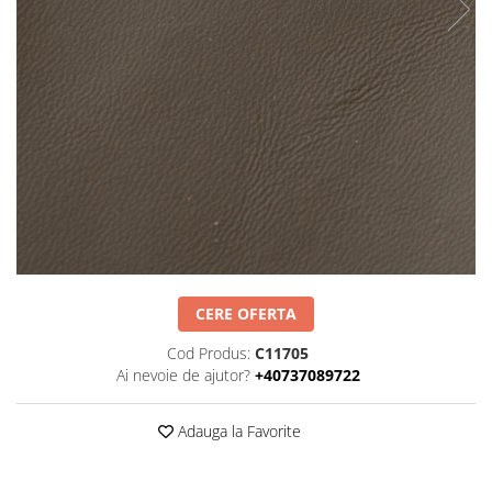
Negru
GENTI
Mov
Posete
Rucsac
Visiniu
Plic
Maro
Saculet
Albastru
Borsete
CERE OFERTA
Cod Produs:
C11705
Ai nevoie de ajutor?
+40737089722
Adauga la Favorite