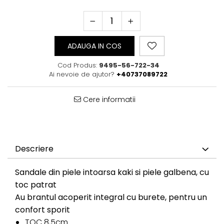
ADAUGA IN COS
Cod Produs:
9495-56-722-34
Ai nevoie de ajutor?
+40737089722
Cere informatii
Descriere
Sandale din piele intoarsa kaki si piele galbena, cu
toc patrat
Au brantul acoperit integral cu burete, pentru un
confort sporit
TOC 8,5cm