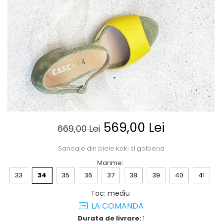
Posete
Mov
Rucsac
Visiniu
Plic
Maro
Saculet
Albastru
Borsete
569,00 Lei
669,00 Lei
Sandale din piele kaki si galbena
Marime
:
33
34
35
36
37
38
39
40
41
Toc
:
mediu
LA COMANDA
Durata de livrare:
1