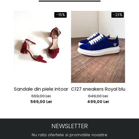
-15%
-23%
Sandale din piele intoarsa rosu-burgund
C127 sneakers Royal blue velv
C127
669,00 Lei
649,00 Lei
569,00 Lei
499,00 Lei
NEWSLETTER
Nu rata ofertele si promotiile noastre