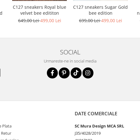
C127 sneakers Royal blue
C127 sneakers Sugar Gold
n
nd
velvet bee edititon
bee edition
i
649,00 Lei
499,00 Lei
699,00 Lei
499,00 Lei
SOCIAL
Urmareste-ne in social media
DATE COMERCIALE
 Plata
SC Mura Design MCA SRL
e Retur
J35/4028/2019