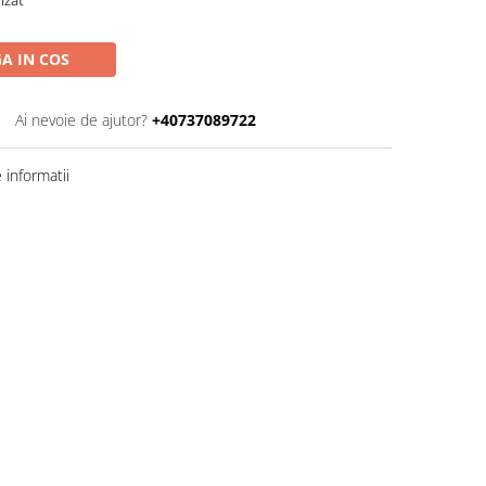
A IN COS
Ai nevoie de ajutor?
+40737089722
informatii