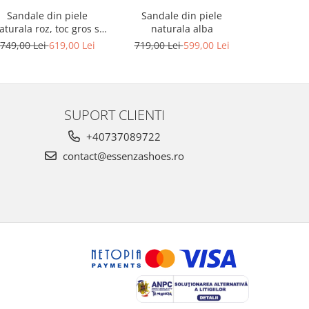
Sandale din piele
Sandale din piele
Sandale din
aturala roz, toc gros si
naturala alba
platforma
platforma
749,00 Lei
619,00 Lei
719,00 Lei
599,00 Lei
749,00 L
SUPORT CLIENTI
+40737089722
contact@essenzashoes.ro