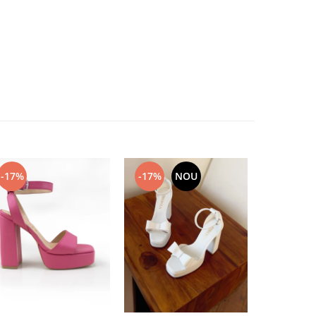
-17%
-17%
NOU
-17%