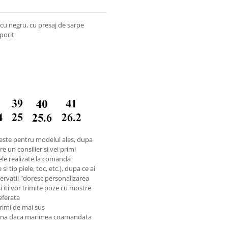
j cu negru, cu presaj de sarpe
porit
este pentru modelul ales, dupa
e un consilier si vei primi
ele realizate la comanda
i tip piele, toc, etc.), dupa ce ai
rvatii "doresc personalizarea
si iti vor trimite poze cu mostre
referata
rimi de mai sus
reuna daca marimea coamandata