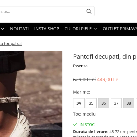
NOUTATI
INSTA SHOP
CULORI PIELE
OUTLET PRIMAV
cu toc patrat
Pantofi decupati, din p
Essenza
629,00 Lei
449,00 Lei
Marime
:
34
35
36
37
38
Toc
:
mediu
IN STOC
Durata de livrare:
48-72 ore pentr
relizate la comanda sau cu stoc epu