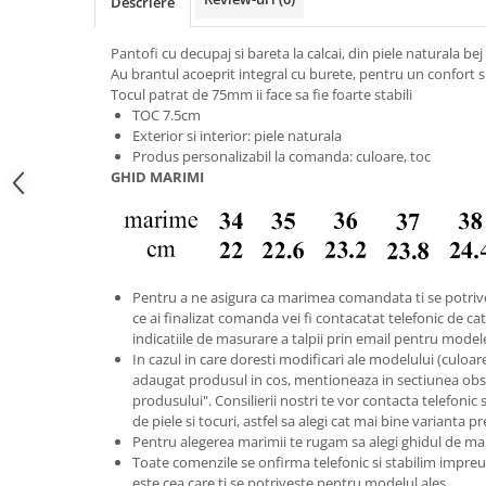
Descriere
Pantofi cu decupaj si bareta la calcai, din piele naturala be
Au brantul acoeprit integral cu burete, pentru un confort s
Tocul patrat de 75mm ii face sa fie foarte stabili
TOC 7.5cm
Exterior si interior: piele naturala
Produs personalizabil la comanda: culoare, toc
GHID MARIMI
Pentru a ne asigura ca marimea comandata ti se potriv
ce ai finalizat comanda vei fi contacatat telefonic de catr
indicatiile de masurare a talpii prin email pentru model
In cazul in care doresti modificari ale modelului (culoare s
adaugat produsul in cos, mentioneaza in sectiunea obse
produsului". Consilierii nostri te vor contacta telefonic 
de piele si tocuri, astfel sa alegi cat mai bine varianta p
Pentru alegerea marimii te rugam sa alegi ghidul de ma
Toate comenzile se onfirma telefonic si stabilim imp
este cea care ti se potriveste pentru modelul ales