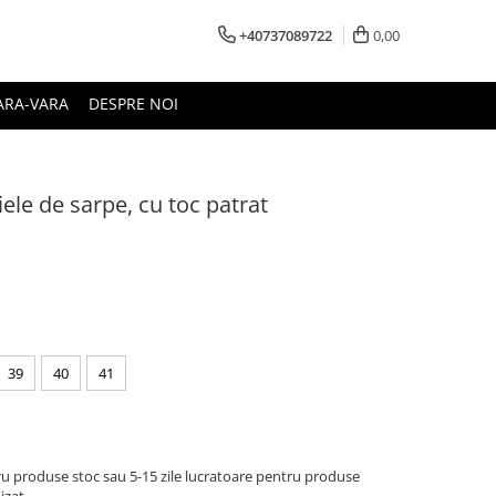
+40737089722
0,00
ARA-VARA
DESPRE NOI
iele de sarpe, cu toc patrat
39
40
41
u produse stoc sau 5-15 zile lucratoare pentru produse
izat