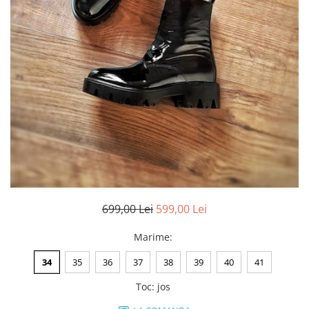
Negru
GENTI
Mov
Posete
Rucsac
Visiniu
Plic
Maro
Saculet
Albastru
Borsete
699,00 Lei
599,00 Lei
Marime
:
34
35
36
37
38
39
40
41
Toc
:
jos