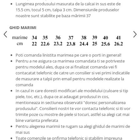
Lungimea produsului masurata de la calcai in sus este de
15.5 cm, tocul 5 cm, talpa 3 cm. Dimensiunile produselor
noastre sunt stabilite pe baza mărimii 37
GHID MARIMI
Poti comanda linistita marimea pe care o porti in general!
Pentru a ne asigura ca marimea comandata ti se potriveste
pentru modelul ales, dupa ce ai finalizat comanda vei fi
contacatat telefonic de catre un consilier si vei primi indicatiile
de masurare a talpii prin email pentru modelele realizate la
comanda
In cazul in care doresti modificari ale modelului (culoare si tip
piele, toc, etc.), dupa ce ai adaugat produsul in cos,
mentioneaza in sectiunea observatii "doresc personalizarea
produsului". Consilierii nostri te vor contacta telefonic si iti vor
trimite poze cu mostre de piele si tocuri, astfel sa alegi cat mai
bine varianta preferata
Pentru alegerea marimii te rugam sa alegi ghidul de marimi de
mai sus
Toate comenzile se onfirma telefonic si stabilim impreuna