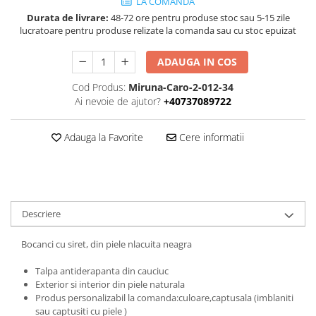
LA COMANDA
Durata de livrare:
48-72 ore pentru produse stoc sau 5-15 zile
lucratoare pentru produse relizate la comanda sau cu stoc epuizat
ADAUGA IN COS
Cod Produs:
Miruna-Caro-2-012-34
Ai nevoie de ajutor?
+40737089722
Adauga la Favorite
Cere informatii
Descriere
Bocanci cu siret, din piele nlacuita neagra
Talpa antiderapanta din cauciuc
Exterior si interior din piele naturala
Produs personalizabil la comanda:culoare,captusala (imblaniti
sau captusiti cu piele )