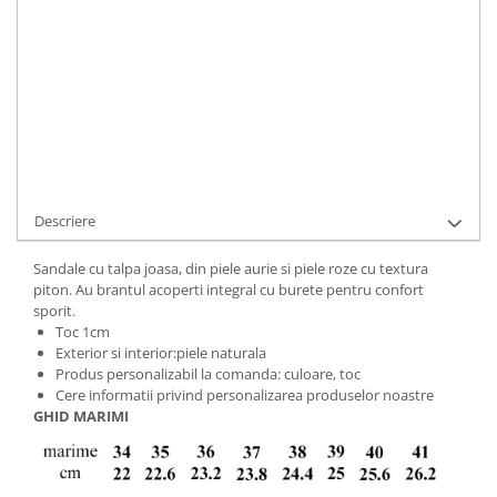
ADAUGA IN COS
Cod Produs:
453-103-611043-34
Ai nevoie de ajutor?
+40737089722
Cere informatii
Descriere
Sandale cu talpa joasa, din piele aurie si piele roze cu textura
piton. Au brantul acoperti integral cu burete pentru confort
sporit.
Toc 1cm
Exterior si interior:piele naturala
Produs personalizabil la comanda: culoare, toc
Cere informatii privind personalizarea produselor noastre
GHID MARIMI