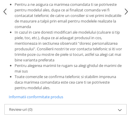
Pentru a ne asigura ca marimea comandata ti se potriveste
pentru modelul ales, dupa ce ai finalizat comanda vei fi
contacatat telefonic de catre un consilier si vei primi indicatiile
de masurare a talpii prin email pentru modelele realizate la
comanda
In cazul in care doresti modificari ale modelului (culoare si tip
piele, toc, etc.), dupa ce ai adaugat produsul in cos,
mentioneaza in sectiunea observatii "doresc personalizarea
produsului". Consilierii nostri te vor contacta telefonic si iti vor
trimite poze cu mostre de piele si tocuri, astfel sa alegi cat mai
bine varianta preferata
Pentru alegerea marimii te rugam sa alegi ghidul de marimi de
mai sus
Toate comenzile se confirma telefonic si stabilim impreuna
daca marimea comandata este cea care ti se potriveste
pentru modelul ales.
Informatii conformitate produs
Review-uri
(0)