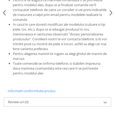
pentru modelul ales, dupa ce ai finalizat comanda vei fi
contacatat telefonic de catre un consilier si vei primi indicatiile
de masurare a talpii prin email pentru modelele realizate la
comanda
In cazul in care doresti modificari ale modelului (culoare si tip
piele, toc, etc.), dupa ce ai adaugat produsul in cos,
mentioneaza in sectiunea observatii "doresc personalizarea
produsului". Consilierii nostri te vor contacta telefonic si iti vor
trimite poze cu mostre de piele si tocuri, astfel sa alegi cat mai
bine varianta preferata
Pentru alegerea marimii te rugam sa alegi ghidul de marimi de
mai sus
Toate comenzile se onfirma telefonic si stabilim impreuna
daca marimea coamandata este cea care ti se potriveste
pentru modelul ales
Informatii conformitate produs
Review-uri
(0)