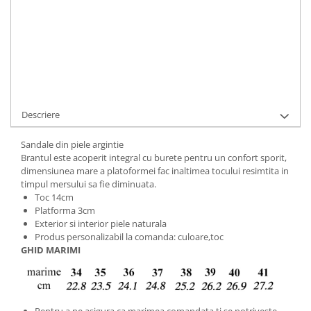
Cod Produs:
709-52-150-34
Ai nevoie de ajutor?
+40737089722
Cere informatii
Descriere
Sandale din piele argintie
Brantul este acoperit integral cu burete pentru un confort sporit,
dimensiunea mare a platoformei fac inaltimea tocului resimtita in
timpul mersului sa fie diminuata.
Toc 14cm
Platforma 3cm
Exterior si interior piele naturala
Produs personalizabil la comanda: culoare,toc
GHID MARIMI
Pentru a ne asigura ca marimea comandata ti se potriveste