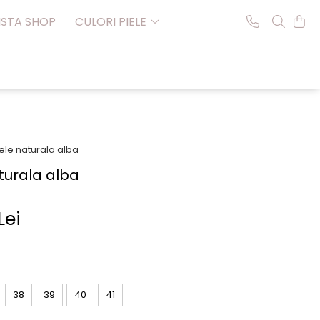
NSTA SHOP
CULORI PIELE
ele naturala alba
turala alba
Lei
38
39
40
41