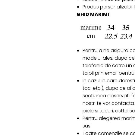
Produs personalizabil
GHID MARIMI
Pentru a ne asigura c
modelul ales, dupa ce 
telefonic de catre un c
talpii prin email pent
In cazul in care doresti
toc, etc.), dupa ce ai
sectiunea observatii "d
nostri te vor contacta 
piele si tocuri, astfel
Pentru alegerea marim
sus
Toate comenzile se co