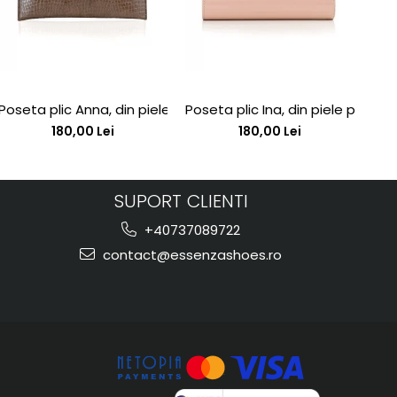
his
 toc stiletto si platforma
Poseta plic Anna, din piele lacuita maron cu textura croco
Poseta plic Ina, din piele piele 
Pan
180,00 Lei
180,00 Lei
SUPORT CLIENTI
+40737089722
contact@essenzashoes.ro