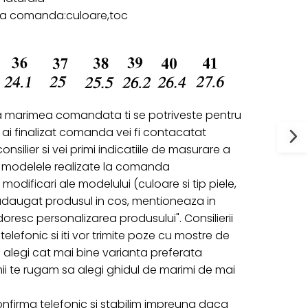
 la comanda:culoare,toc
a marimea comandata ti se potriveste pentru
ai finalizat comanda vei fi contacatat
onsilier si vei primi indicatiile de masurare a
ru modelele realizate la comanda
 modificari ale modelului (culoare si tip piele,
 adaugat produsul in cos, mentioneaza in
oresc personalizarea produsului". Consilierii
telefonic si iti vor trimite poze cu mostre de
 sa alegi cat mai bine varianta preferata
ii te rugam sa alegi ghidul de marimi de mai
nfirma telefonic si stabilim impreuna daca