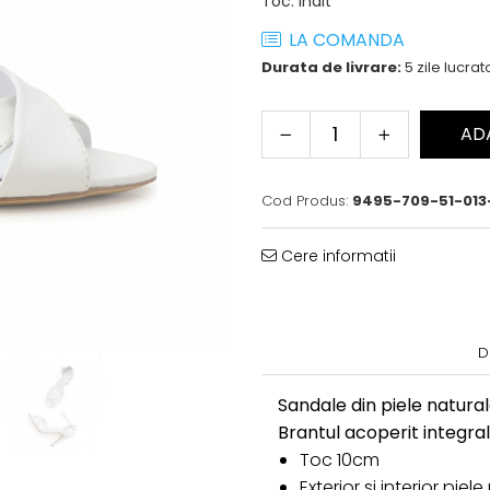
Toc
:
inalt
LA COMANDA
Durata de livrare:
5 zile lucra
AD
Cod Produs:
9495-709-51-013
Cere informatii
D
Sandale din piele natura
Brantul acoperit integral
Toc 10cm
Exterior si interior piel