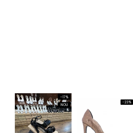
-17%
-23%
NOU