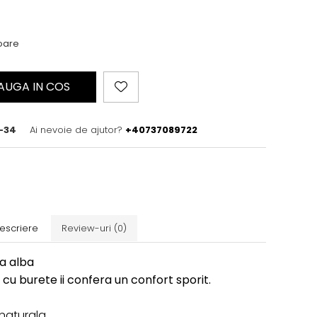
toare
AUGA IN COS
-34
Ai nevoie de ajutor?
+40737089722
escriere
Review-uri
(0)
la alba
 cu burete ii confera un confort sporit.
e naturala