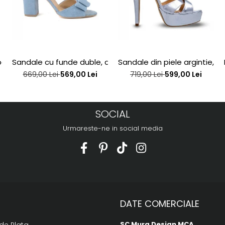
j interior, din piele bronz
Sandale cu funde duble, din piele intoarsa albastru desc
Sandale din piele argintie, cu
669,00 Lei
569,00 Lei
719,00 Lei
599,00 Lei
SOCIAL
Urmareste-ne in social media
DATE COMERCIALE
SC Mura Design MCA