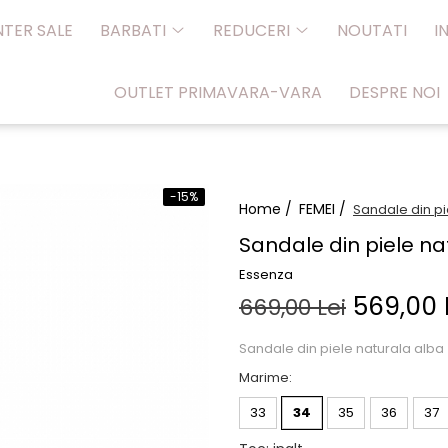
NTER SALE
BARBATI
REDUCERI
NOUTATI
I
OUTLET PRIMAVARA-VARA
DESPRE NOI
-15%
Home /
FEMEI /
Sandale din pi
Sandale din piele na
Essenza
569,00 
669,00 Lei
Sandale din piele naturala alba
Marime
:
33
34
35
36
37