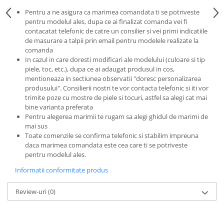
Pentru a ne asigura ca marimea comandata ti se potriveste
pentru modelul ales, dupa ce ai finalizat comanda vei fi
contacatat telefonic de catre un consilier si vei primi indicatiile
de masurare a talpii prin email pentru modelele realizate la
comanda
In cazul in care doresti modificari ale modelului (culoare si tip
piele, toc, etc.), dupa ce ai adaugat produsul in cos,
mentioneaza in sectiunea observatii "doresc personalizarea
produsului". Consilierii nostri te vor contacta telefonic si iti vor
trimite poze cu mostre de piele si tocuri, astfel sa alegi cat mai
bine varianta preferata
Pentru alegerea marimii te rugam sa alegi ghidul de marimi de
mai sus
Toate comenzile se confirma telefonic si stabilim impreuna
daca marimea comandata este cea care ti se potriveste
pentru modelul ales.
Informatii conformitate produs
Review-uri
(0)