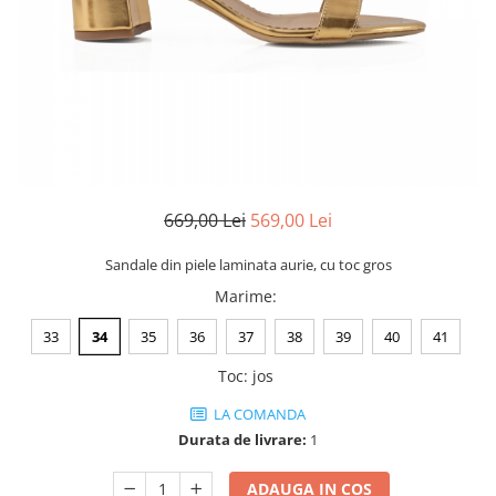
Negru
GENTI
Mov
Posete
Rucsac
Visiniu
Plic
Maro
Saculet
Albastru
Borsete
669,00 Lei
569,00 Lei
Sandale din piele laminata aurie, cu toc gros
Marime
:
33
34
35
36
37
38
39
40
41
Toc
:
jos
LA COMANDA
Durata de livrare:
1
ADAUGA IN COS