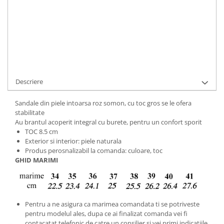
Cod Produs:
9495-709-51-671-34
Ai nevoie de ajutor?
+40737089722
Cere informatii
Descriere
Sandale din piele intoarsa roz somon, cu toc gros se le ofera
stabilitate
Au brantul acoperit integral cu burete, pentru un confort sporit
TOC 8.5 cm
Exterior si interior: piele naturala
Produs perosnalizabil la comanda: culoare, toc
GHID MARIMI
Pentru a ne asigura ca marimea comandata ti se potriveste
pentru modelul ales, dupa ce ai finalizat comanda vei fi
contacatat telefonic de catre un consilier si vei primi indicatiile