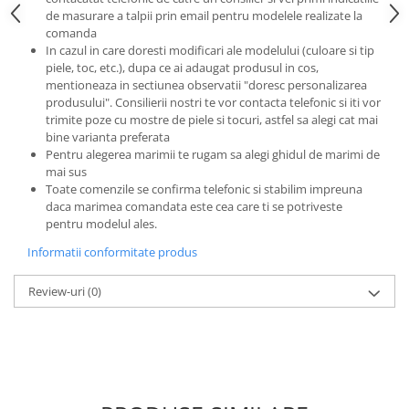
de masurare a talpii prin email pentru modelele realizate la
comanda
In cazul in care doresti modificari ale modelului (culoare si tip
piele, toc, etc.), dupa ce ai adaugat produsul in cos,
mentioneaza in sectiunea observatii "doresc personalizarea
produsului". Consilierii nostri te vor contacta telefonic si iti vor
trimite poze cu mostre de piele si tocuri, astfel sa alegi cat mai
bine varianta preferata
Pentru alegerea marimii te rugam sa alegi ghidul de marimi de
mai sus
Toate comenzile se confirma telefonic si stabilim impreuna
daca marimea comandata este cea care ti se potriveste
pentru modelul ales.
Informatii conformitate produs
Review-uri
(0)