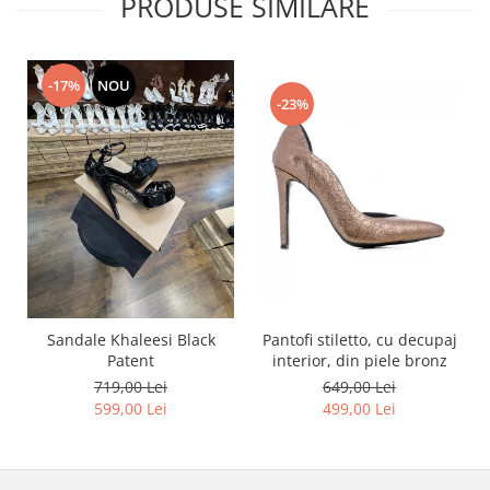
PRODUSE SIMILARE
-17%
NOU
-23%
Pantofi stiletto, cu decupaj
Sandale Khaleesi Black
interior, din piele bronz
Patent
649,00 Lei
719,00 Lei
499,00 Lei
599,00 Lei