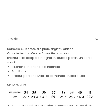
Cod Produs:
9495-20-150043-34
Ai nevoie de ajutor?
+40737089722
Cere informatii
Descriere
Sandale cu barete din piele argintiu platina
Calcaiul inchis ofera o fixare fixa si stabila
Brantul este acoperit integral cu burete pentru un confort
sporit
Exterior si interior piele naturala
Toc 9 cm
Produs personalizabil la comanda: culoare, toc
GHID MARIMI
Pentru a ne asigura ca marimea comandata ti se potriveste