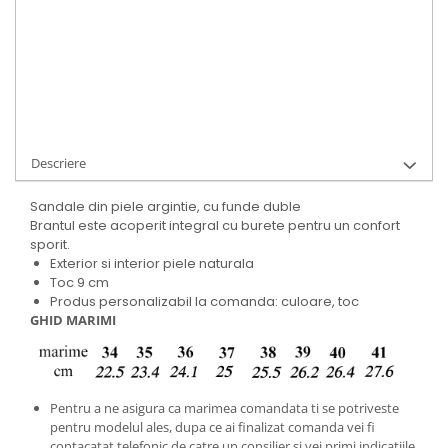
Cod Produs:
9495-9-f-150-34
Ai nevoie de ajutor?
+40737089722
Cere informatii
Descriere
Sandale din piele argintie, cu funde duble
Brantul este acoperit integral cu burete pentru un confort
sporit.
Exterior si interior piele naturala
Toc 9 cm
Produs personalizabil la comanda: culoare, toc
GHID MARIMI
Pentru a ne asigura ca marimea comandata ti se potriveste
pentru modelul ales, dupa ce ai finalizat comanda vei fi
contacatat telefonic de catre un consilier si vei primi indicatiile