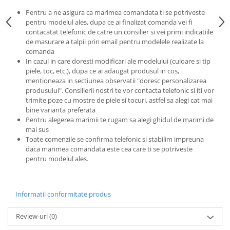
Pentru a ne asigura ca marimea comandata ti se potriveste
pentru modelul ales, dupa ce ai finalizat comanda vei fi
contacatat telefonic de catre un consilier si vei primi indicatiile
de masurare a talpii prin email pentru modelele realizate la
comanda
In cazul in care doresti modificari ale modelului (culoare si tip
piele, toc, etc.), dupa ce ai adaugat produsul in cos,
mentioneaza in sectiunea observatii "doresc personalizarea
produsului". Consilierii nostri te vor contacta telefonic si iti vor
trimite poze cu mostre de piele si tocuri, astfel sa alegi cat mai
bine varianta preferata
Pentru alegerea marimii te rugam sa alegi ghidul de marimi de
mai sus
Toate comenzile se confirma telefonic si stabilim impreuna
daca marimea comandata este cea care ti se potriveste
pentru modelul ales.
Informatii conformitate produs
Review-uri
(0)