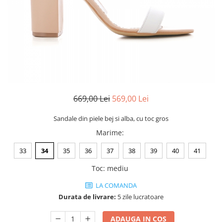
Negru
GENTI
Mov
Posete
Rucsac
Visiniu
Plic
Maro
Saculet
Albastru
Borsete
669,00 Lei
569,00 Lei
Sandale din piele bej si alba, cu toc gros
Marime
:
33
34
35
36
37
38
39
40
41
Toc
:
mediu
LA COMANDA
Durata de livrare:
5 zile lucratoare
ADAUGA IN COS