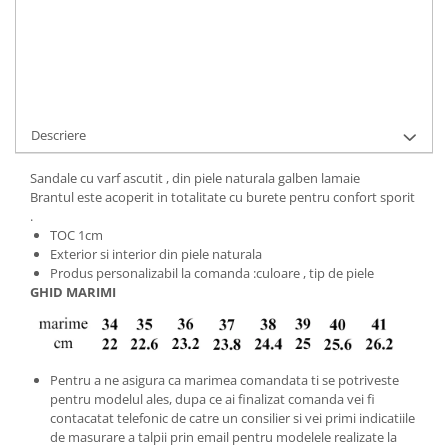
Cod Produs:
BVA-11-515-34
Ai nevoie de ajutor?
+40737089722
Cere informatii
Descriere
Sandale cu varf ascutit , din piele naturala galben lamaie
Brantul este acoperit in totalitate cu burete pentru confort sporit
.
TOC 1cm
Exterior si interior din piele naturala
Produs personalizabil la comanda :culoare , tip de piele
GHID MARIMI
Pentru a ne asigura ca marimea comandata ti se potriveste
pentru modelul ales, dupa ce ai finalizat comanda vei fi
contacatat telefonic de catre un consilier si vei primi indicatiile
de masurare a talpii prin email pentru modelele realizate la