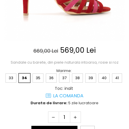
Posete
Mov
Rucsac
Visiniu
Plic
Maro
Saculet
Albastru
Borsete
569,00 Lei
669,00 Lei
Sandale cu barete, din piele naturala intoarsa, rosie si roz
Marime
:
33
34
35
36
37
38
39
40
41
Toc
:
inalt
LA COMANDA
Durata de livrare:
5 zile lucratoare