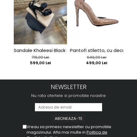
Sandale Khaleesi Black Patent
Pantofi stiletto, cu decupaj in
Sand
719,00 Lei
649,00 Lei
599,00 Lei
499,00 Lei
NEWSLETTER
Nu rata ofertele si promotiile noastre
Vreau sa primesc newsletter cu promotiile
magazinului. Afla mai multe in
Politica de