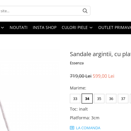
NOUTATI
INSTA SHOP
CULORI PIELE
OUTLET PRIMAV
Sandale argintii, cu pl
Essenza
719,00 Lei
599,00 Lei
Marime
:
33
34
35
36
37
Toc
:
inalt
Platforma
:
3cm
LA COMANDA