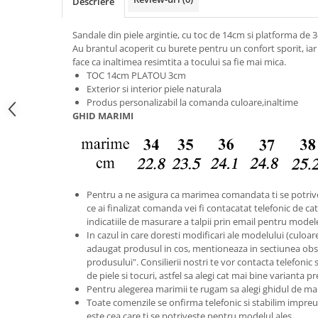
Descriere
Sandale din piele argintie, cu toc de 14cm si platforma de 
Au brantul acoperit cu burete pentru un confort sporit, ia
face ca inaltimea resimtita a tocului sa fie mai mica.
TOC 14cm PLATOU 3cm
Exterior si interior piele naturala
Produs personalizabil la comanda culoare,inaltime
GHID MARIMI
Pentru a ne asigura ca marimea comandata ti se potriv
ce ai finalizat comanda vei fi contacatat telefonic de catr
indicatiile de masurare a talpii prin email pentru model
In cazul in care doresti modificari ale modelului (culoare s
adaugat produsul in cos, mentioneaza in sectiunea obse
produsului". Consilierii nostri te vor contacta telefonic 
de piele si tocuri, astfel sa alegi cat mai bine varianta p
Pentru alegerea marimii te rugam sa alegi ghidul de ma
Toate comenzile se onfirma telefonic si stabilim imp
este cea care ti se potriveste pentru modelul ales