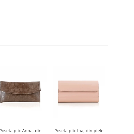
-27%
Poseta plic Anna, din
Poseta plic Ina, din piele
Pantofi de