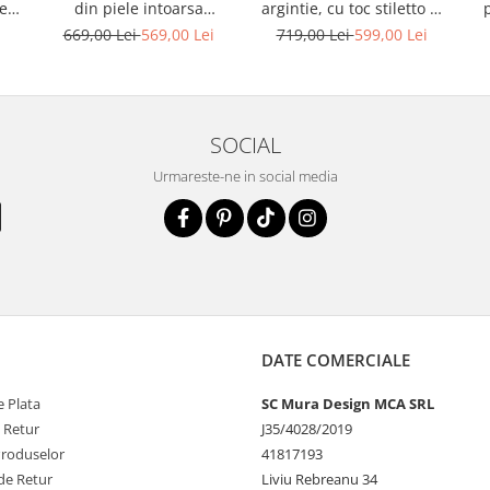
ele
din piele intoarsa
argintie, cu toc stiletto si
albastru deschis
platforma
i
669,00 Lei
569,00 Lei
719,00 Lei
599,00 Lei
SOCIAL
Urmareste-ne in social media
DATE COMERCIALE
 Plata
SC Mura Design MCA SRL
e Retur
J35/4028/2019
Produselor
41817193
de Retur
Liviu Rebreanu 34