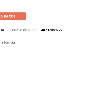
A IN COS
-34
Ai nevoie de ajutor?
+40737089722
informatii