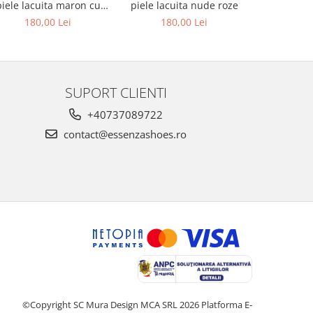
piele lacuita maron cu
piele lacuita nude roze
rotund, din
textura croco
alba si p
180,00 Lei
180,00 Lei
679,00 L
au
SUPORT CLIENTI
+40737089722
contact@essenzashoes.ro
©Copyright SC Mura Design MCA SRL 2026
Platforma E-