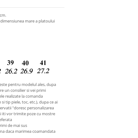
3cm.
r dimensiunea mare a platoului
este pentru modelul ales, dupa
e un consilier si vei primi
ele realizate la comanda
i tip piele, toc, etc.), dupa ce ai
rvatii "doresc personalizarea
si iti vor trimite poze cu mostre
referata
rimi de mai sus
reuna daca marimea coamandata