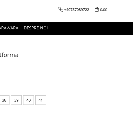
+40737089722
0,00
ARA-VARA
DESPRE NOI
atforma
38
39
40
41