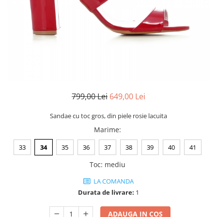
Negru
GENTI
Mov
Posete
Rucsac
Visiniu
Plic
Maro
Saculet
Albastru
Borsete
799,00 Lei
649,00 Lei
Sandae cu toc gros, din piele rosie lacuita
Marime
:
33
34
35
36
37
38
39
40
41
Toc
:
mediu
LA COMANDA
Durata de livrare:
1
ADAUGA IN COS