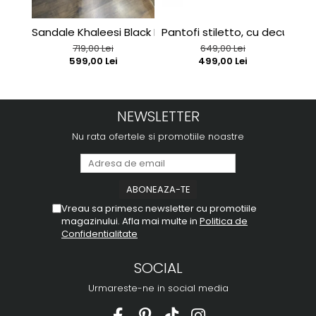
Sandale Khaleesi Black Patent
Pantofi stiletto, cu decupaj in
Sand
719,00 Lei
649,00 Lei
599,00 Lei
499,00 Lei
NEWSLETTER
Nu rata ofertele si promotiile noastre
Vreau sa primesc newsletter cu promotiile
magazinului. Afla mai multe in
Politica de
Confidentialitate
SOCIAL
Urmareste-ne in social media