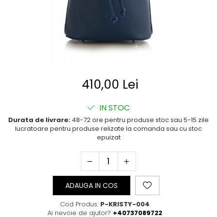
Posete
Mov
Rucsac
Visiniu
Plic
Maro
Saculet
Albastru
Borsete
410,00 Lei
IN STOC
Durata de livrare:
48-72 ore pentru produse stoc sau 5-15 zile
lucratoare pentru produse relizate la comanda sau cu stoc
epuizat
ADAUGA IN COS
Cod Produs:
P-KRISTY-004
Ai nevoie de ajutor?
+40737089722