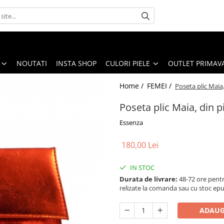
NOUTATI
INSTA SHOP
CULORI PIELE
OUTLET PRIMAV
Home /
FEMEI /
Poseta plic Maia
Poseta plic Maia, din 
Essenza
180,00 Lei
IN STOC
Durata de livrare:
48-72 ore pentr
relizate la comanda sau cu stoc epu
ADAUG