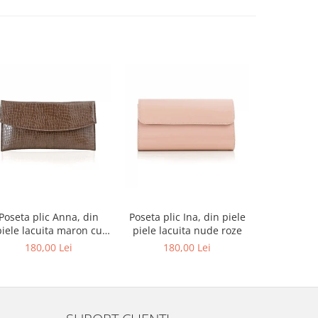
-27%
Poseta plic Anna, din
Poseta plic Ina, din piele
Pantofi de
piele lacuita maron cu
piele lacuita nude roze
rotund, din
textura croco
alba si p
180,00 Lei
180,00 Lei
679,00 L
au