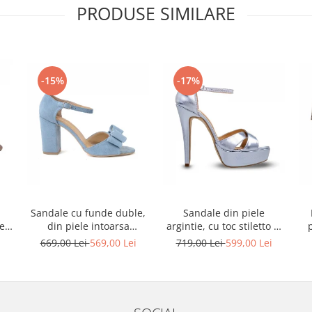
PRODUSE SIMILARE
-15%
-17%
Sandale cu funde duble,
Sandale din piele
ele
din piele intoarsa
argintie, cu toc stiletto si
albastru deschis
platforma
i
669,00 Lei
569,00 Lei
719,00 Lei
599,00 Lei