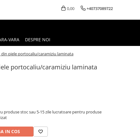
0,00
+40737089722
ARA-VARA
DESPRE NOI
, din piele portocaliu/caramiziu laminata
piele portocaliu/caramiziu laminata
u produse stoc sau 5-15 zile lucratoare pentru produse
izat
A IN COS