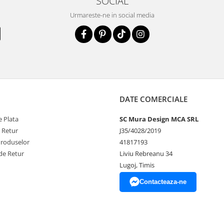
SOCIAL
Urmareste-ne in social media
DATE COMERCIALE
 Plata
SC Mura Design MCA SRL
e Retur
J35/4028/2019
Produselor
41817193
de Retur
Liviu Rebreanu 34
Lugoj, Timis
Contacteaza-ne