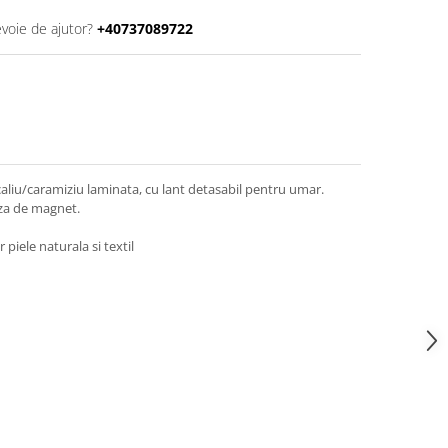
evoie de ajutor?
+40737089722
caliu/caramiziu laminata, cu lant detasabil pentru umar.
aza de magnet.
 piele naturala si textil