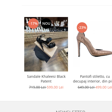
-17%
NOU
-23%
Pantofi stiletto, cu
Sandale Khaleesi Black
decupaj interior, din pi
Patent
bronz
649,00 Lei
499,00 Le
719,00 Lei
599,00 Lei