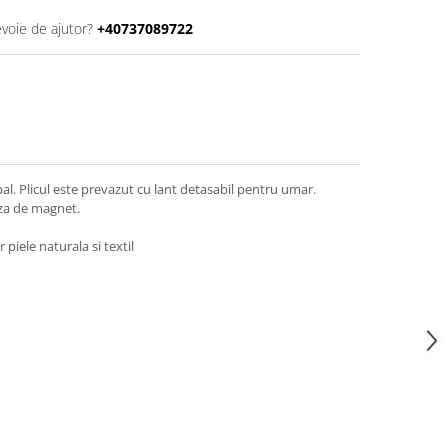
evoie de ajutor?
+40737089722
pal. Plicul este prevazut cu lant detasabil pentru umar.
aza de magnet.
 piele naturala si textil