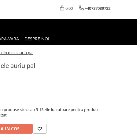
0,00
+40737089722
ARA-VARA
DESPRE NOI
 din piele auriu pal
iele auriu pal
u produse stoc sau 5-15 zile lucratoare pentru produse
izat
A IN COS