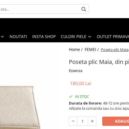
NOUTATI
INSTA SHOP
CULORI PIELE
OUTLET PRIMAV
Home /
FEMEI /
Poseta plic Maia,
Poseta plic Maia, din p
Essenza
180,00 Lei
IN STOC
Durata de livrare:
48-72 ore pentr
relizate la comanda sau cu stoc epu
ADAUG