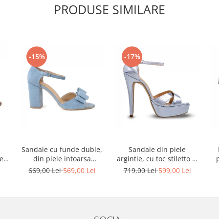
PRODUSE SIMILARE
-15%
-17%
Sandale cu funde duble,
Sandale din piele
ele
din piele intoarsa
argintie, cu toc stiletto si
albastru deschis
platforma
i
669,00 Lei
569,00 Lei
719,00 Lei
599,00 Lei