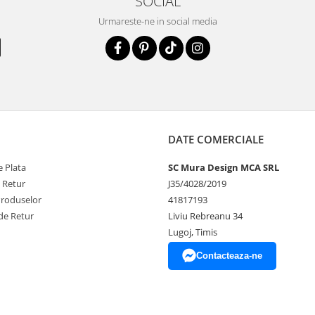
SOCIAL
Urmareste-ne in social media
DATE COMERCIALE
 Plata
SC Mura Design MCA SRL
e Retur
J35/4028/2019
Produselor
41817193
de Retur
Liviu Rebreanu 34
Lugoj, Timis
Contacteaza-ne