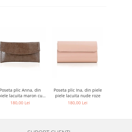
-27%
Poseta plic Anna, din
Poseta plic Ina, din piele
Pantofi de
piele lacuita maron cu
piele lacuita nude roze
rotund, din
textura croco
alba si p
180,00 Lei
180,00 Lei
679,00 L
au