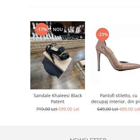
-17%
NOU
-23%
Pantofi stiletto, cu
Sandale Khaleesi Black
decupaj interior, din pi
Patent
bronz
649,00 Lei
499,00 Le
719,00 Lei
599,00 Lei