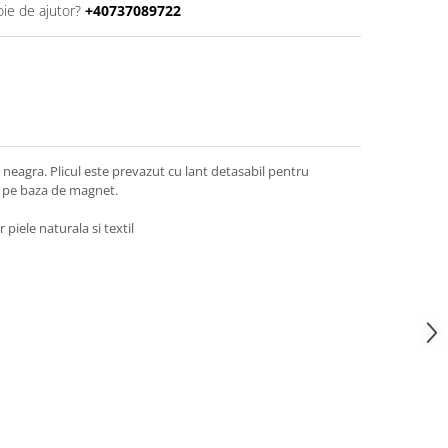
oie de ajutor?
+40737089722
a neagra. Plicul este prevazut cu lant detasabil pentru
e pe baza de magnet.
 piele naturala si textil