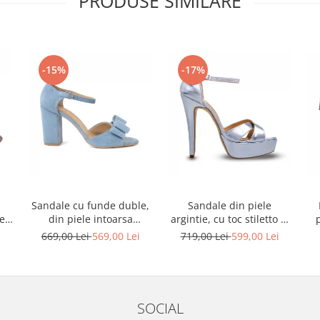
PRODUSE SIMILARE
-15%
-17%
Sandale cu funde duble,
Sandale din piele
ele
din piele intoarsa
argintie, cu toc stiletto si
albastru deschis
platforma
i
669,00 Lei
569,00 Lei
719,00 Lei
599,00 Lei
SOCIAL