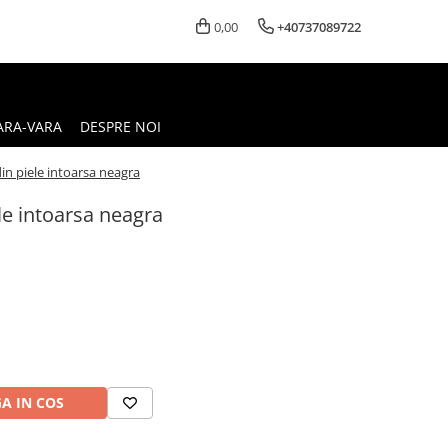
0,00
+40737089722
ARA-VARA
DESPRE NOI
din piele intoarsa neagra
ele intoarsa neagra
A IN COS