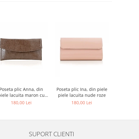
-27%
Poseta plic Anna, din
Poseta plic Ina, din piele
Pantofi de
piele lacuita maron cu
piele lacuita nude roze
rotund, din
textura croco
alba si p
180,00 Lei
180,00 Lei
679,00 L
au
SUPORT CLIENTI