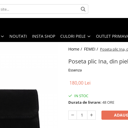
NOUTATI
INSTA SHOP
CULORI PIELE
OUTLET PRIMAV
Home /
FEMEI /
Poseta plic Ina, 
Poseta plic Ina, din pi
Essenza
180,00 Lei
IN STOC
Durata de livrare:
48 ORE
ADAUG