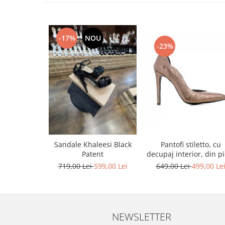
-17%
NOU
-23%
Pantofi stiletto, cu
Sandale Khaleesi Black
decupaj interior, din pi
Patent
bronz
649,00 Lei
499,00 Le
719,00 Lei
599,00 Lei
NEWSLETTER