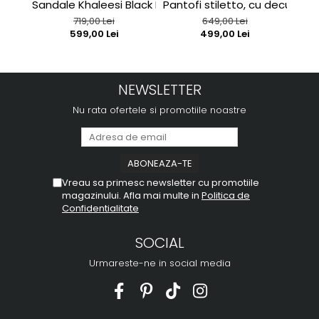
Sandale Khaleesi Black Patent
Pantofi stiletto, cu decupaj in
Sand
719,00 Lei
649,00 Lei
599,00 Lei
499,00 Lei
NEWSLETTER
Nu rata ofertele si promotiile noastre
Vreau sa primesc newsletter cu promotiile
magazinului. Afla mai multe in
Politica de
Confidentialitate
SOCIAL
Urmareste-ne in social media