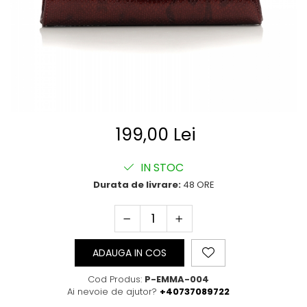
Posete
Mov
Rucsac
Visiniu
Plic
Maro
Saculet
Albastru
Borsete
199,00 Lei
IN STOC
Durata de livrare:
48 ORE
ADAUGA IN COS
Cod Produs:
P-EMMA-004
Ai nevoie de ajutor?
+40737089722