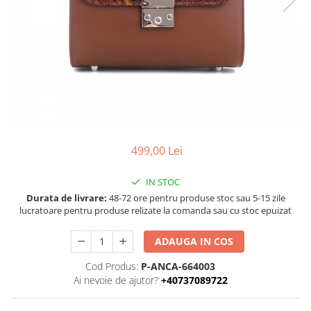
Negru
GENTI
Mov
Posete
Rucsac
Visiniu
Plic
Maro
Saculet
Albastru
Borsete
499,00 Lei
IN STOC
Durata de livrare:
48-72 ore pentru produse stoc sau 5-15 zile
lucratoare pentru produse relizate la comanda sau cu stoc epuizat
ADAUGA IN COS
Cod Produs:
P-ANCA-664003
Ai nevoie de ajutor?
+40737089722