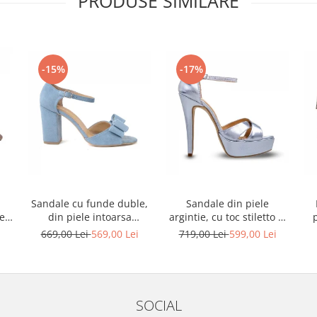
PRODUSE SIMILARE
-15%
-17%
Sandale cu funde duble,
Sandale din piele
ele
din piele intoarsa
argintie, cu toc stiletto si
albastru deschis
platforma
i
669,00 Lei
569,00 Lei
719,00 Lei
599,00 Lei
SOCIAL