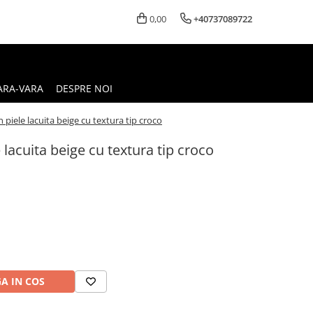
0,00
+40737089722
ARA-VARA
DESPRE NOI
 piele lacuita beige cu textura tip croco
 lacuita beige cu textura tip croco
A IN COS