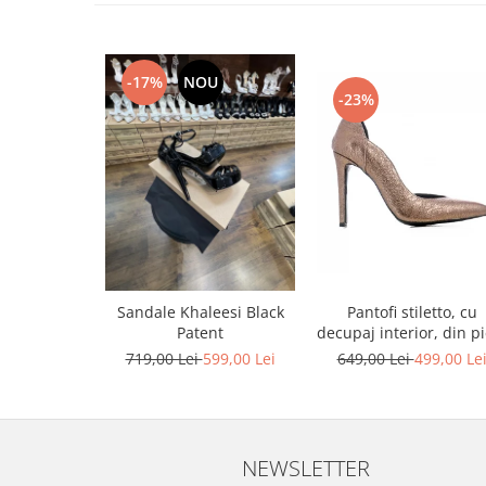
-17%
NOU
-23%
Pantofi stiletto, cu
Sandale Khaleesi Black
decupaj interior, din pi
Patent
bronz
649,00 Lei
499,00 Le
719,00 Lei
599,00 Lei
NEWSLETTER