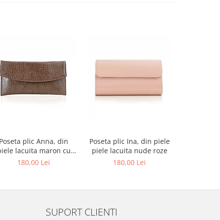
-27%
Poseta plic Anna, din
Poseta plic Ina, din piele
Pantofi de
piele lacuita maron cu
piele lacuita nude roze
rotund, din
textura croco
alba si p
180,00 Lei
180,00 Lei
679,00 L
au
SUPORT CLIENTI