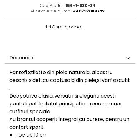
Cod Produs:
156-1-630-34
Ai nevoie de ajutor?
+40737089722
Cere informatii
Descriere
Pantofi Stiletto din piele naturala, albastru
deschis sidef, cu captusala din piele,si varf ascutit
.
Deopotriva clasici,versatili si eleganti acesti
pantofi pot fi aliatul principal in creearea unor
outfituri speciale.
Au brantul acoperit integral cu burete, pentru un
confort sporit.
Toc de 10 cm