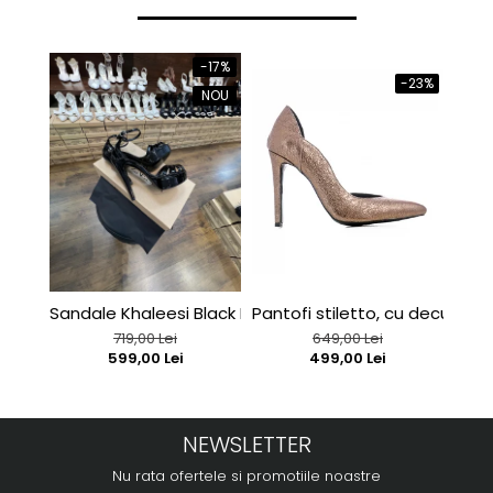
-17%
-23%
NOU
Sandale Khaleesi Black Patent
Pantofi stiletto, cu decupaj in
Sand
719,00 Lei
649,00 Lei
599,00 Lei
499,00 Lei
NEWSLETTER
Nu rata ofertele si promotiile noastre