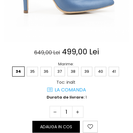
Posete
Mov
Rucsac
Visiniu
Plic
Maro
Saculet
Albastru
Borsete
499,00 Lei
649,00 Lei
Marime
:
34
35
36
37
38
39
40
41
Toc
:
inalt
LA COMANDA
Durata de livrare:
1
ADAUGA IN COS