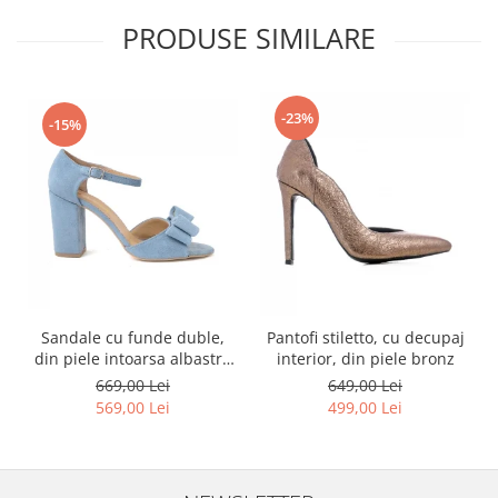
PRODUSE SIMILARE
-23%
-15%
Sandale cu funde duble,
Pantofi stiletto, cu decupaj
din piele intoarsa albastru
interior, din piele bronz
deschis
669,00 Lei
649,00 Lei
569,00 Lei
499,00 Lei