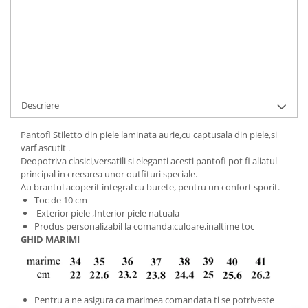
Cod Produs:
156-1-828-34
Ai nevoie de ajutor?
+40737089722
Cere informatii
Descriere
Pantofi Stiletto din piele laminata aurie,cu captusala din piele,si
varf ascutit .
Deopotriva clasici,versatili si eleganti acesti pantofi pot fi aliatul
principal in creearea unor outfituri speciale.
Au brantul acoperit integral cu burete, pentru un confort sporit.
Toc de 10 cm
Exterior piele ,Interior piele natuala
Produs personalizabil la comanda:culoare,inaltime toc
GHID MARIMI
Pentru a ne asigura ca marimea comandata ti se potriveste