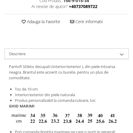
Cod Produs:
156-9-015-34
Ai nevoie de ajutor?
+40737089722
Adauga la Favorite
Cere informatii
Descriere
Pantofi Stileto decupati (interior/exterior ), din piele intoarsa
neagra. Brantul este acoerit cu burete, pentru un plus de
comoditate.
Toc de 10 cm
Interior/exterior din piele naturala
Produs personalizabil la comanda:culoare, toc
GHID MARIMI
Poti comanda linistita marimea pe care o porti in general!