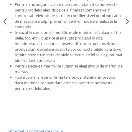
Pentru a ne asigura ca marimea comandata ti se potriveste
pentru modelul ales, dupa ce ai finalizat comanda vei fi
contacatat telefonic de catre un consilier si vei primi indicatiile
de masurare a talpii prin email pentru modelele realizate la
comanda
In cazul in care doresti modificari ale modelului (culoare si tip
piele, toc, etc.), dupa ce ai adaugat produsul in cos,
mentioneaza in sectiunea observatii "doresc personalizarea
produsului". Consilierii nostri te vor contacta telefonic si iti vor
trimite poze cu mostre de piele si tocuri, astfel sa alegi cat mai
bine varianta preferata
Pentru alegerea marimii te rugam sa alegi ghidul de marimi de
mai sus
Toate comenzile se onfirma telefonic si stabilim impreuna
daca marimea coamandata este cea care ti se potriveste
pentru modelul ales
Informatii conformitate produs