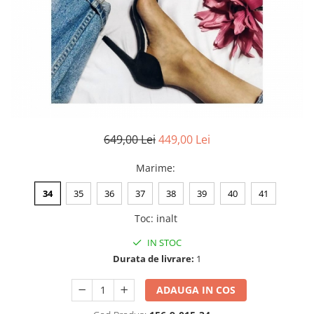
Negru
GENTI
Mov
Posete
Rucsac
Visiniu
Plic
Maro
Saculet
Albastru
Borsete
649,00 Lei
449,00 Lei
Marime
:
34
35
36
37
38
39
40
41
Toc
:
inalt
IN STOC
Durata de livrare:
1
ADAUGA IN COS