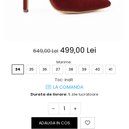
Posete
Mov
Rucsac
Visiniu
Plic
Maro
Saculet
Albastru
Borsete
499,00 Lei
649,00 Lei
Marime
:
34
35
36
37
38
39
40
41
Toc
:
inalt
LA COMANDA
Durata de livrare:
5 zile lucratoare
ADAUGA IN COS