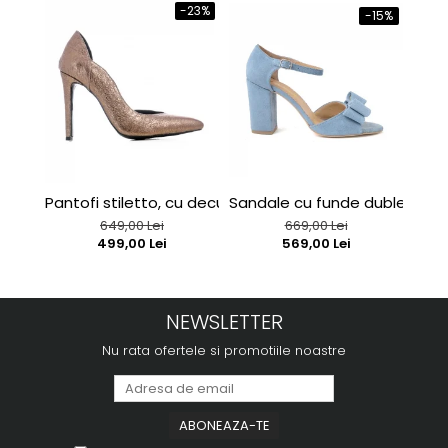
-23%
-15%
Pantofi stiletto, cu decupaj interior, din piele bronz
Sandale cu funde duble, din p
Sand
649,00 Lei
669,00 Lei
499,00 Lei
569,00 Lei
NEWSLETTER
Nu rata ofertele si promotiile noastre