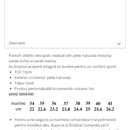
Cod Produs:
156-12-779558-41
Ai nevoie de ajutor?
+40737089722
Cere informatii
Descriere
Pantofi stiletto decupati, realizati din piele naturala intoarsa
verde inchis si verde menta.
Au brantul acoperit integral cu burete pentru un confort sporit
TOC 10cm
Exterior si interior: piele naturala
Talpa: tunit
Produs personalizabil la comanda: culoare, toc
GHID MARIMI
Pentru a ne asigura ca marimea comandata ti se potriveste
pentru modelul ales, dupa ce ai finalizat comanda vei fi