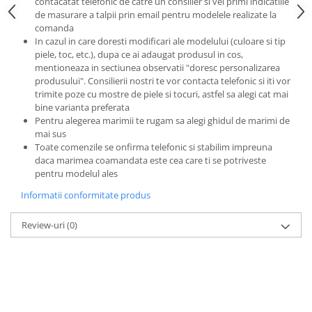
contacatat telefonic de catre un consilier si vei primi indicatiile
de masurare a talpii prin email pentru modelele realizate la
comanda
In cazul in care doresti modificari ale modelului (culoare si tip
piele, toc, etc.), dupa ce ai adaugat produsul in cos,
mentioneaza in sectiunea observatii "doresc personalizarea
produsului". Consilierii nostri te vor contacta telefonic si iti vor
trimite poze cu mostre de piele si tocuri, astfel sa alegi cat mai
bine varianta preferata
Pentru alegerea marimii te rugam sa alegi ghidul de marimi de
mai sus
Toate comenzile se onfirma telefonic si stabilim impreuna
daca marimea coamandata este cea care ti se potriveste
pentru modelul ales
Informatii conformitate produs
Review-uri
(0)