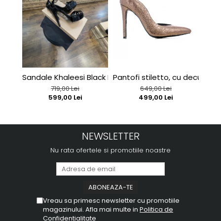
Sandale Khaleesi Black Patent
Pantofi stiletto, cu decupaj in
Sand
719,00 Lei
649,00 Lei
599,00 Lei
499,00 Lei
NEWSLETTER
Nu rata ofertele si promotiile noastre
Vreau sa primesc newsletter cu promotiile
magazinului. Afla mai multe in
Politica de
Confidentialitate