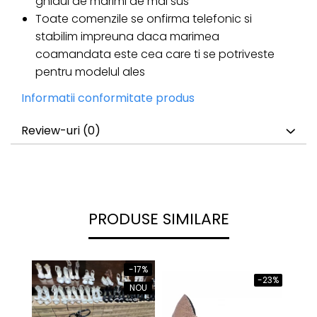
ghidul de marimi de mai sus
Toate comenzile se onfirma telefonic si
stabilim impreuna daca marimea
coamandata este cea care ti se potriveste
pentru modelul ales
Informatii conformitate produs
Review-uri
(0)
PRODUSE SIMILARE
-17%
-23%
NOU