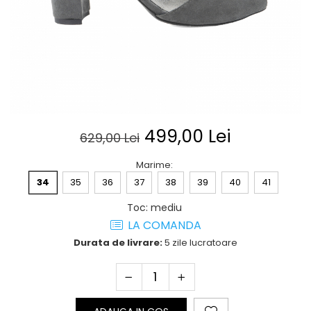
Posete
Mov
Rucsac
Visiniu
Plic
Maro
Saculet
Albastru
Borsete
499,00 Lei
629,00 Lei
Marime
:
34
35
36
37
38
39
40
41
Toc
:
mediu
LA COMANDA
Durata de livrare:
5 zile lucratoare