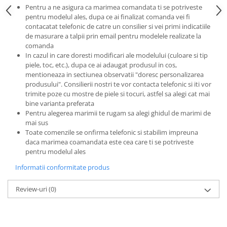
Pentru a ne asigura ca marimea comandata ti se potriveste
pentru modelul ales, dupa ce ai finalizat comanda vei fi
contacatat telefonic de catre un consilier si vei primi indicatiile
de masurare a talpii prin email pentru modelele realizate la
comanda
In cazul in care doresti modificari ale modelului (culoare si tip
piele, toc, etc.), dupa ce ai adaugat produsul in cos,
mentioneaza in sectiunea observatii "doresc personalizarea
produsului". Consilierii nostri te vor contacta telefonic si iti vor
trimite poze cu mostre de piele si tocuri, astfel sa alegi cat mai
bine varianta preferata
Pentru alegerea marimii te rugam sa alegi ghidul de marimi de
mai sus
Toate comenzile se onfirma telefonic si stabilim impreuna
daca marimea coamandata este cea care ti se potriveste
pentru modelul ales
Informatii conformitate produs
Review-uri
(0)