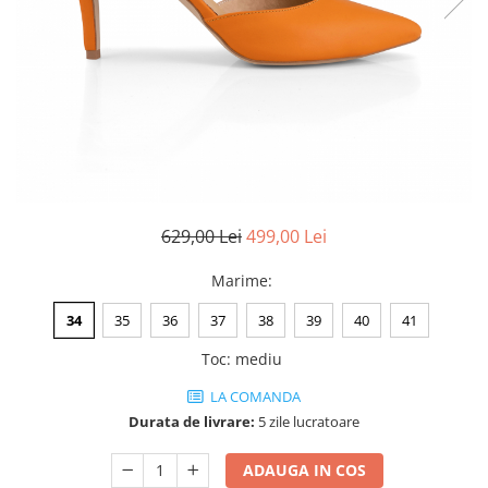
Negru
GENTI
Mov
Posete
Rucsac
Visiniu
Plic
Maro
Saculet
Albastru
Borsete
629,00 Lei
499,00 Lei
Marime
:
34
35
36
37
38
39
40
41
Toc
:
mediu
LA COMANDA
Durata de livrare:
5 zile lucratoare
ADAUGA IN COS