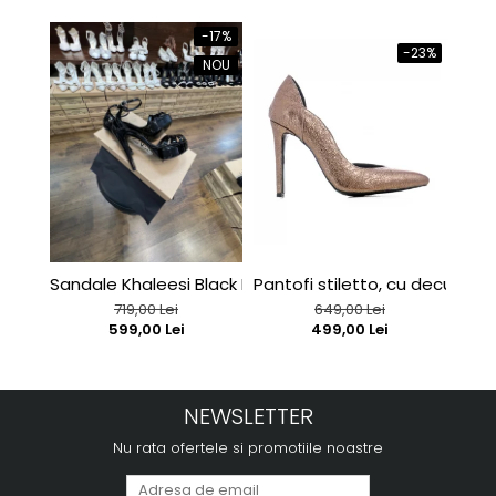
-17%
-23%
NOU
Sandale Khaleesi Black Patent
Pantofi stiletto, cu decupaj in
Sand
719,00 Lei
649,00 Lei
599,00 Lei
499,00 Lei
NEWSLETTER
Nu rata ofertele si promotiile noastre