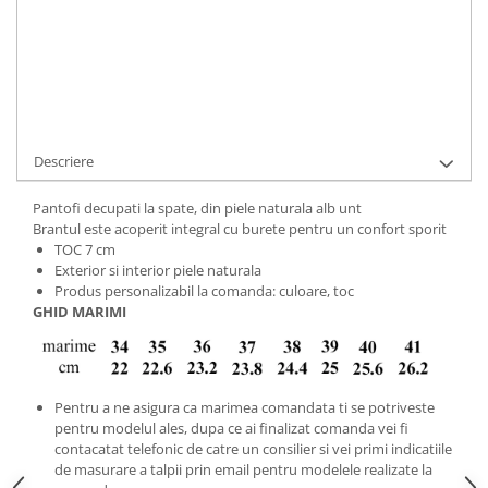
Cod Produs:
697-321-5-794-34
Ai nevoie de ajutor?
+40737089722
Cere informatii
Descriere
Pantofi decupati la spate, din piele naturala alb unt
Brantul este acoperit integral cu burete pentru un confort sporit
TOC 7 cm
Exterior si interior piele naturala
Produs personalizabil la comanda: culoare, toc
GHID MARIMI
Pentru a ne asigura ca marimea comandata ti se potriveste
pentru modelul ales, dupa ce ai finalizat comanda vei fi
contacatat telefonic de catre un consilier si vei primi indicatiile
de masurare a talpii prin email pentru modelele realizate la