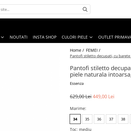
NOUTATI
INSTA SHOP
CULORI PIELE
OUTLET PRIMAV
Home /
FEMEI /
Pantofi stiletto decupati, cu barete 
Pantofi stiletto decupat
piele naturala intoarsa
Essenza
629,00 Lei
449,00 Lei
Marime
:
34
35
36
37
38
Toc
:
mediu