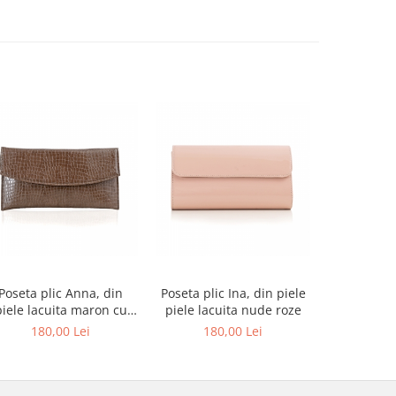
-27%
Poseta plic Anna, din
Poseta plic Ina, din piele
Pantofi de
piele lacuita maron cu
piele lacuita nude roze
rotund, din
textura croco
alba si p
180,00 Lei
180,00 Lei
679,00 L
au