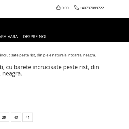
0,00
+40737089722
ARA-VARA
DESPRE NOI
incrucisate peste rist, din piele naturala intoarsa, neagra.
i, cu barete incrucisate peste rist, din
, neagra.
39
40
41