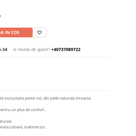
e
A IN COS
5-34
Ai nevoie de ajutor?
+40737089722
te incrucisate peste rist, din piele naturala intoarsa,
entru un plus de confort .
aturala
nda:culoare, inaltime toc