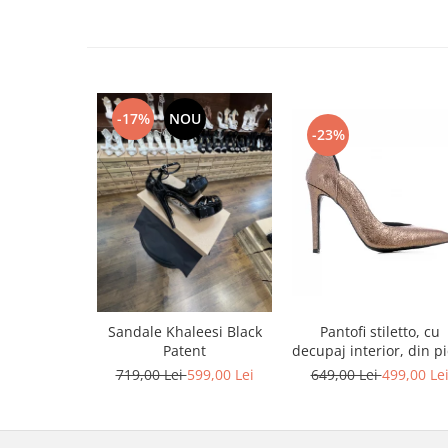
-17%
NOU
-23%
Pantofi stiletto, cu
Sandale Khaleesi Black
decupaj interior, din pi
Patent
bronz
649,00 Lei
499,00 Le
719,00 Lei
599,00 Lei