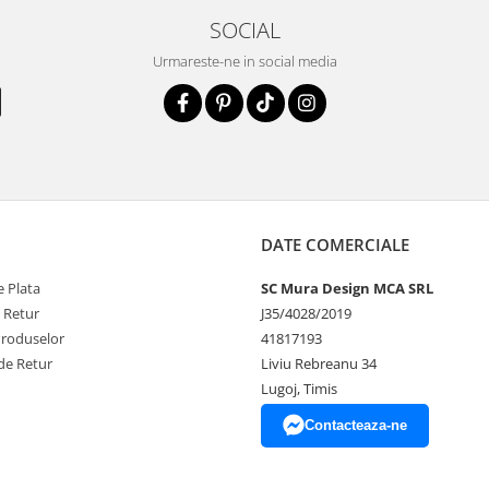
SOCIAL
Urmareste-ne in social media
DATE COMERCIALE
 Plata
SC Mura Design MCA SRL
e Retur
J35/4028/2019
Produselor
41817193
de Retur
Liviu Rebreanu 34
Lugoj, Timis
Contacteaza-ne