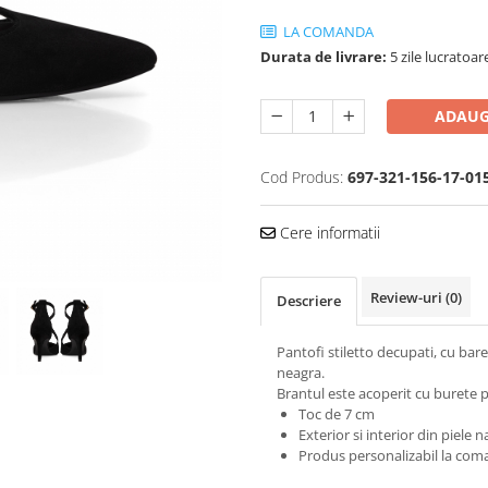
LA COMANDA
Durata de livrare:
5 zile lucratoar
ADAUG
Cod Produs:
697-321-156-17-01
Cere informatii
Review-uri
(0)
Descriere
Pantofi stiletto decupati, cu bare
neagra.
Brantul este acoperit cu burete p
Toc de 7 cm
Exterior si interior din piele n
Produs personalizabil la coma