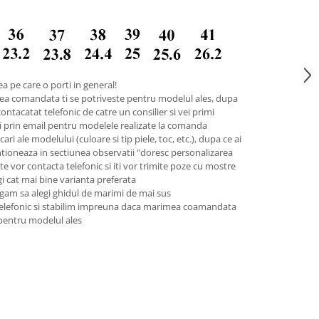
a pe care o porti in general!
ea comandata ti se potriveste pentru modelul ales, dupa
contacatat telefonic de catre un consilier si vei primi
pii prin email pentru modelele realizate la comanda
ari ale modelului (culoare si tip piele, toc, etc.), dupa ce ai
tioneaza in sectiunea observatii "doresc personalizarea
 te vor contacta telefonic si iti vor trimite poze cu mostre
legi cat mai bine varianta preferata
gam sa alegi ghidul de marimi de mai sus
telefonic si stabilim impreuna daca marimea coamandata
 pentru modelul ales