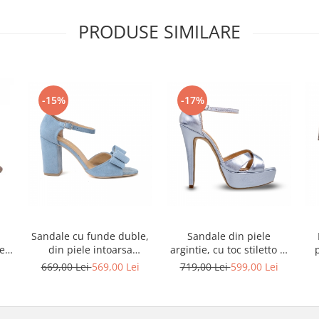
PRODUSE SIMILARE
-15%
-17%
Sandale cu funde duble,
Sandale din piele
ele
din piele intoarsa
argintie, cu toc stiletto si
albastru deschis
platforma
i
669,00 Lei
569,00 Lei
719,00 Lei
599,00 Lei