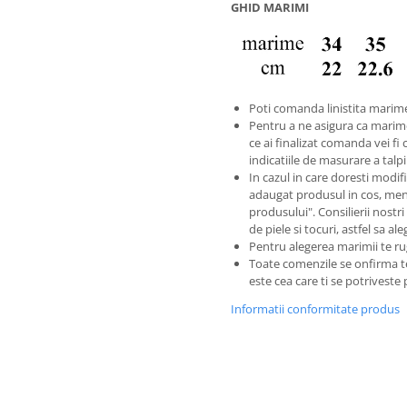
GHID MARIMI
Poti comanda linistita marime
Pentru a ne asigura ca marim
ce ai finalizat comanda vei fi 
indicatiile de masurare a tal
In cazul in care doresti modific
adaugat produsul in cos, men
produsului". Consilierii nostri
de piele si tocuri, astfel sa a
Pentru alegerea marimii te ru
Toate comenzile se onfirma 
este cea care ti se potriveste
Informatii conformitate produs