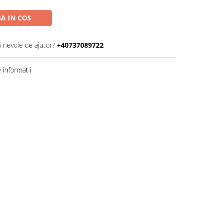
A IN COS
i nevoie de ajutor?
+40737089722
informatii