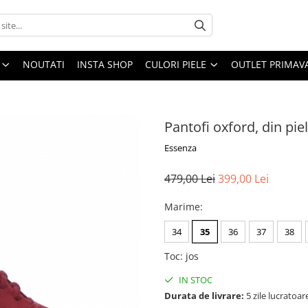
NOUTATI
INSTA SHOP
CULORI PIELE
OUTLET PRIMAV
Pantofi oxford, din piel
Essenza
479,00 Lei
399,00 Lei
Marime
:
34
35
36
37
38
Toc
:
jos
IN STOC
Durata de livrare:
5 zile lucratoar