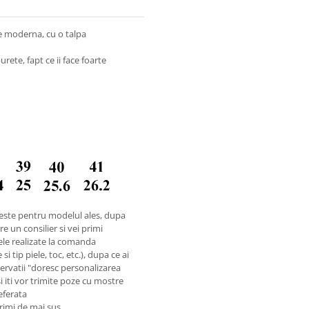
nie moderna, cu o talpa
rete, fapt ce ii face foarte
este pentru modelul ales, dupa
e un consilier si vei primi
ele realizate la comanda
i tip piele, toc, etc.), dupa ce ai
rvatii "doresc personalizarea
si iti vor trimite poze cu mostre
referata
rimi de mai sus