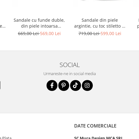
Sandale cu funde duble,
Sandale din piele
ele
din piele intoarsa
argintie, cu toc stiletto si
albastru deschis
platforma
i
669,00 Lei
569,00 Lei
719,00 Lei
599,00 Lei
SOCIAL
Urmareste-ne in social media
DATE COMERCIALE
 Plata
SC Mura Design MCA SRL