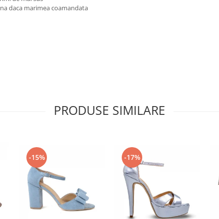
reuna daca marimea coamandata
PRODUSE SIMILARE
-15%
-17%