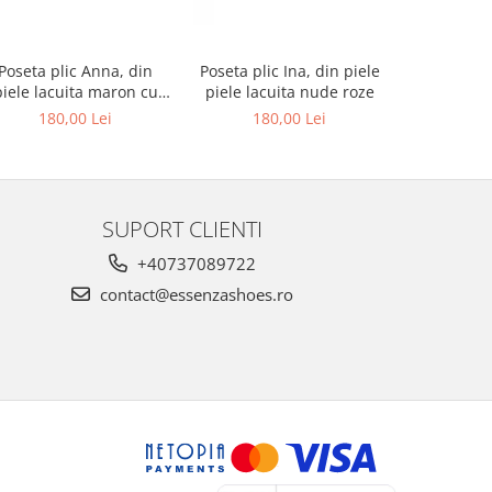
Poseta plic Anna, din
Poseta plic Ina, din piele
Pantofi de
piele lacuita maron cu
piele lacuita nude roze
rotund, din
textura croco
alba si p
180,00 Lei
180,00 Lei
679,00 L
au
SUPORT CLIENTI
+40737089722
contact@essenzashoes.ro