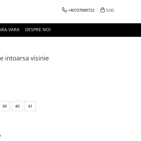
+40737089722
0,00
ARA-VARA
DESPRE NOI
e intoarsa visinie
39
40
41
e