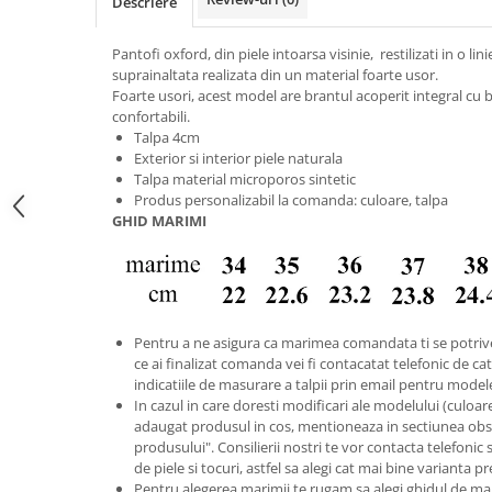
Descriere
Pantofi oxford, din piele intoarsa visinie, restilizati in o li
suprainaltata realizata din un material foarte usor.
Foarte usori, acest model are brantul acoperit integral cu bu
confortabili.
Talpa 4cm
Exterior si interior piele naturala
Talpa material microporos sintetic
Produs personalizabil la comanda: culoare, talpa
GHID MARIMI
Pentru a ne asigura ca marimea comandata ti se potriv
ce ai finalizat comanda vei fi contacatat telefonic de catr
indicatiile de masurare a talpii prin email pentru model
In cazul in care doresti modificari ale modelului (culoare s
adaugat produsul in cos, mentioneaza in sectiunea obse
produsului". Consilierii nostri te vor contacta telefonic 
de piele si tocuri, astfel sa alegi cat mai bine varianta p
Pentru alegerea marimii te rugam sa alegi ghidul de ma