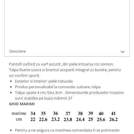
Cod Produs:
081-B-7-809-34
Ai nevoie de ajutor?
+40737089722
Cere informatii
Descriere
Pantofi oxford cu varf ascutit, din piele intoarsa roz somon.
Talpa foarte usora si brantul acoperit integral cu burete, pentru
un confort sporit.
Exterior si interior: piele naturala
Produs personalizabil la comanda: culoare, talpa
Talpa: spate 4 cm; fata 3cm . Dimensiunile produselor noastre
sunt stabilite pe baza mărimii 37
GHID MARIMI
Pentru a ne asigura ca marimea comandata ti se potriveste