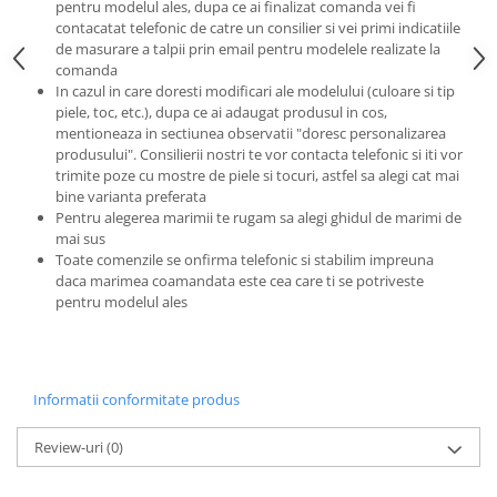
pentru modelul ales, dupa ce ai finalizat comanda vei fi
contacatat telefonic de catre un consilier si vei primi indicatiile
de masurare a talpii prin email pentru modelele realizate la
comanda
In cazul in care doresti modificari ale modelului (culoare si tip
piele, toc, etc.), dupa ce ai adaugat produsul in cos,
mentioneaza in sectiunea observatii "doresc personalizarea
produsului". Consilierii nostri te vor contacta telefonic si iti vor
trimite poze cu mostre de piele si tocuri, astfel sa alegi cat mai
bine varianta preferata
Pentru alegerea marimii te rugam sa alegi ghidul de marimi de
mai sus
Toate comenzile se onfirma telefonic si stabilim impreuna
daca marimea coamandata este cea care ti se potriveste
pentru modelul ales
Informatii conformitate produs
Review-uri
(0)